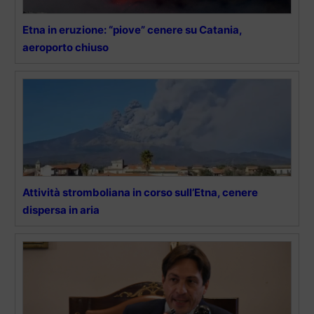
Etna in eruzione: “piove” cenere su Catania,
aeroporto chiuso
Attività stromboliana in corso sull’Etna, cenere
dispersa in aria