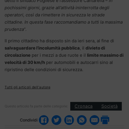
detto il sindaco Pogliese e l’assessore Cantarella –
in
pochissimi giorni, grazie all’attività ininterrotta degli
operatori, così da rimettere in sicurezza le strade
cittadine. In questa fase raccomandiamo a tutti la massima
prudenza
“.
Il primo cittadino ha disposto sin da ieri sera, al fine di
salvaguardare l’incolumità pubblica
, il
divieto di
circolazione
per i mezzi a due ruote e il
limite massimo di
velocità di 30 km/h
per automobili e autocarri sino al
ripristino delle condizioni di sicurezza.
Tutti gli articoli dell'autore
Cronaca
Società
Questo articolo fa parte delle categorie:
Condividi