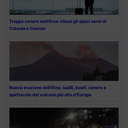
Troppa cenere dall’Etna: chiusi gli spazi aerei di
Catania e Comiso
Nuova eruzione dell’Etna, lapilli, boati, cenere e
spettacolo dal vulcano più alto d’Europa