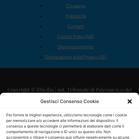
Chi siamo
Pubblicità
Contatti
Cookie Policy (UE)
Disconoscimento
Dichiarazione sulla Privacy (UE)
Copyright © ilSicilia | aut. Tribunale di Palermo n.11 del
29/09/2015
Gestisci Consenso Cookie
Editore: Mercurio Comunicazione Soc. Coop. A.R.L.
Per fornire le migliori esperienze, utilizziamo tecnologie come i cookie
per memorizzare e/o accedere alle informazioni del dispositivo. Il
Direttore Editoriale: Maurizio Scaglione
consenso a queste tecnologie ci permetterà di elaborare dati come il
comportamento di navigazione o ID unici su questo sito. Non
Direttore Responsabile: Maria Calabrese
acconsentire o ritirare il consenso può influire negativamente su alcune