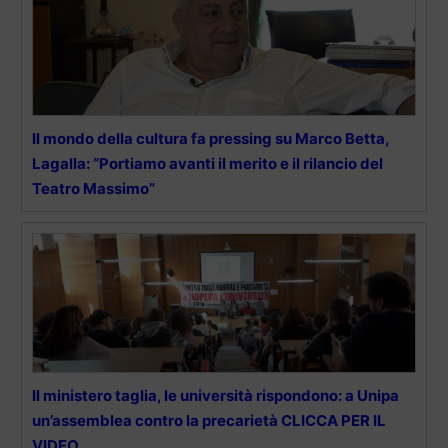
Il mondo della cultura fa pressing su Marco Betta,
Lagalla: “Portiamo avanti il merito e il rilancio del
Teatro Massimo”
Il ministero taglia, le università rispondono: a Unipa
un’assemblea contro la precarietà CLICCA PER IL
VIDEO