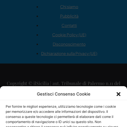
Chi siamo
Pubblicità
Contatti
Cookie Policy (UE)
Disconoscimento
Dichiarazione sulla Privacy (UE)
Copyright © ilSicilia | aut. Tribunale di Palermo n.11 del
29/09/2015
Gestisci Consenso Cookie
Editore: Mercurio Comunicazione Soc. Coop. A.R.L.
Per fornire le migliori esperienze, utilizziamo tecnologie come i cookie
per memorizzare e/o accedere alle informazioni del dispositivo. Il
Direttore Editoriale: Maurizio Scaglione
consenso a queste tecnologie ci permetterà di elaborare dati come il
comportamento di navigazione o ID unici su questo sito. Non
acconsentire o ritirare il consenso può influire negativamente su alcune