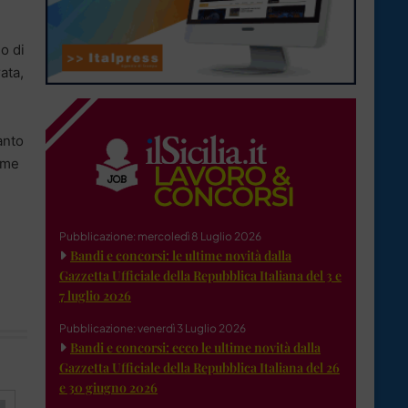
o di
ata,
anto
iume
Pubblicazione: mercoledì 8 Luglio 2026
Bandi e concorsi: le ultime novità dalla
Gazzetta Ufficiale della Repubblica Italiana del 3 e
7 luglio 2026
Pubblicazione: venerdì 3 Luglio 2026
Bandi e concorsi: ecco le ultime novità dalla
Gazzetta Ufficiale della Repubblica Italiana del 26
e 30 giugno 2026