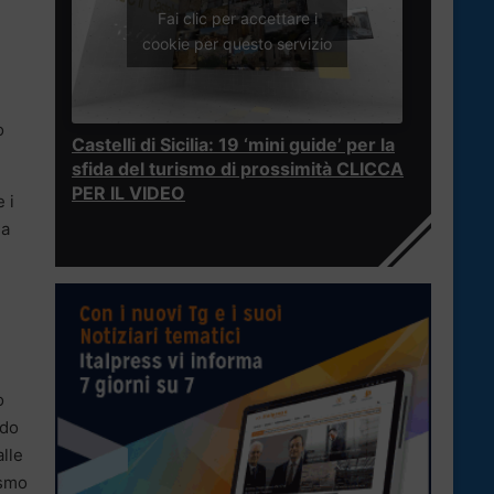
Fai clic per accettare i
cookie per questo servizio
o
Castelli di Sicilia: 19 ‘mini guide’ per la
sfida del turismo di prossimità CLICCA
PER IL VIDEO
 i
la
o
odo
alle
ismo