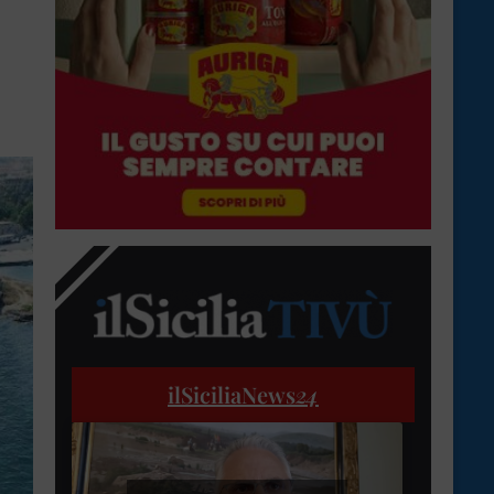
ilSiciliaNews
24