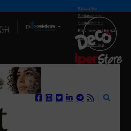
il SiciliaTivù
Siciliarurale.eu
Siciliammare.it
Il Network
Il Giornale della Bellezza
Siciliamedica.it
Sanitainsicilia.it