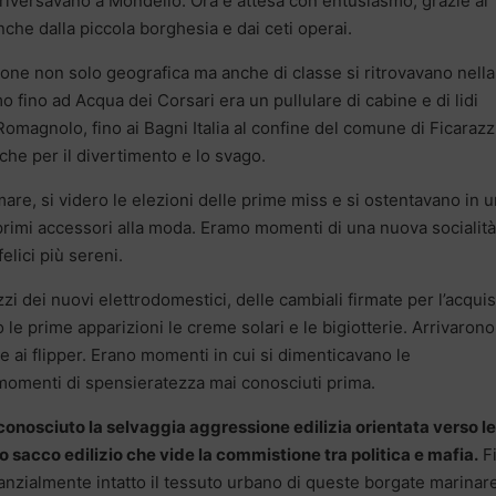
si riversavano a Mondello. Ora è attesa con entusiasmo, grazie al
nche dalla piccola borghesia e dai ceti operai.
sione non solo geografica ma anche di classe si ritrovavano nella
o fino ad Acqua dei Corsari era un pullulare di cabine e di lidi
i, Romagnolo, fino ai Bagni Italia al confine del comune di Ficarazz
che per il divertimento e lo svago.
are, si videro le elezioni delle prime miss e si ostentavano in 
 i primi accessori alla moda. Eramo momenti di una nuova socialità
elici più sereni.
zzi dei nuovi elettrodomestici, delle cambiali firmate per l’acqui
 le prime apparizioni le creme solari e le bigiotterie. Arrivarono
 e ai flipper. Erano momenti in cui si dimenticavano le
momenti di spensieratezza mai conosciuti prima.
conosciuto la selvaggia aggressione edilizia orientata verso le
so sacco edilizio che vide la commistione tra politica e mafia.
F
tanzialmente intatto il tessuto urbano di queste borgate marinar