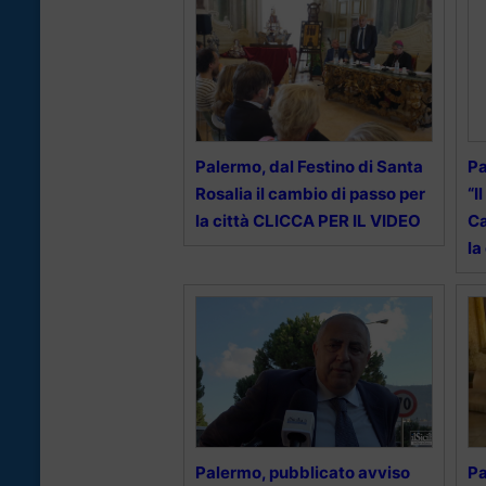
Palermo, dal Festino di Santa
Pa
Rosalia il cambio di passo per
“I
la città CLICCA PER IL VIDEO
Ca
la
Palermo, pubblicato avviso
Pa