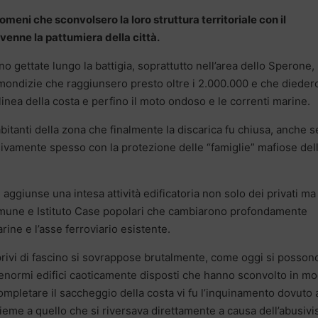
ni che sconvolsero la loro struttura territoriale con il
enne la pattumiera della città.
no gettate lungo la battigia, soprattutto nell’area dello Sperone,
immondizie che raggiunsero presto oltre i 2.000.000 e che dieder
linea della costa e perfino il moto ondoso e le correnti marine.
itanti della zona che finalmente la discarica fu chiusa, anche se
ivamente spesso con la protezione delle “famiglie” mafiose del
aggiunse una intesa attività edificatoria non solo dei privati ma
mune e Istituto Case popolari che cambiarono profondamente
arine e l’asse ferroviario esistente.
privi di fascino si sovrappose brutalmente, come oggi si posson
enormi edifici caoticamente disposti che hanno sconvolto in m
 completare il saccheggio della costa vi fu l’inquinamento dovuto 
sieme a quello che si riversava direttamente a causa dell’abusiv