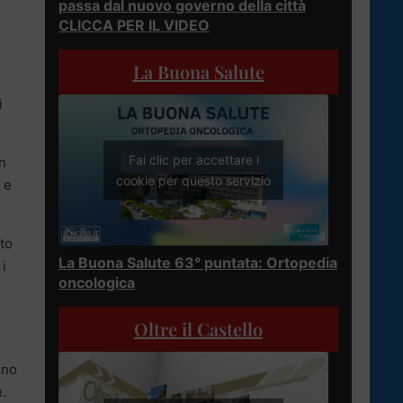
passa dal nuovo governo della città
CLICCA PER IL VIDEO
La Buona Salute
i
Fai clic per accettare i
un
cookie per questo servizio
 e
sto
La Buona Salute 63° puntata: Ortopedia
 i
oncologica
Oltre il Castello
ino
e.