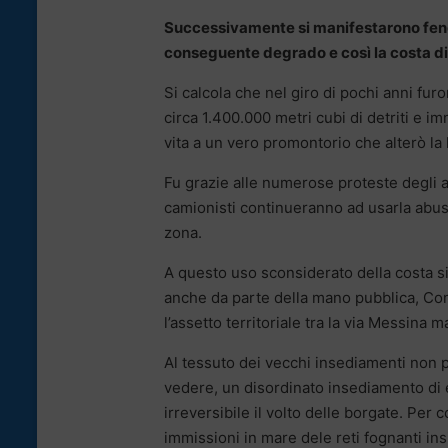
Successivamente si manifestarono fenome
conseguente degrado e così la costa div
Si calcola che nel giro di pochi anni furo
circa 1.400.000 metri cubi di detriti e 
vita a un vero promontorio che alterò la 
Fu grazie alle numerose proteste degli ab
camionisti continueranno ad usarla abus
zona.
A questo uso sconsiderato della costa si 
anche da parte della mano pubblica, Co
l’assetto territoriale tra la via Messina m
Al tessuto dei vecchi insediamenti non 
vedere, un disordinato insediamento di 
irreversibile il volto delle borgate. Per
immissioni in mare dele reti fognanti in