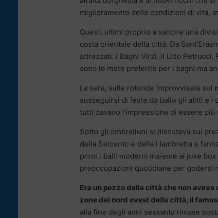
all’alta borghesia e ai nuovi ricchi che 
miglioramento delle condizioni di vita, a
Questi ultimi proprio a sancire una divi
costa orientale della città. Da Sant’Erasm
attrezzati: i Bagni Virzì. il Lido Petrucc
sono le mete preferite per i bagni ma an
La sera, sulle rotonde improvvisate sul m
susseguirsi di feste da ballo gli abiti e
tutti davano l’impressione di essere più f
Sotto gli ombrelloni si discuteva sui pre
della Seicento e della l lambretta e fanno
primi i balli moderni insieme ai juke box
preoccupazioni quotidiane per godersi 
Era un pezzo della città che non aveva 
zone del nord ovest della città, il famo
alla fine degli anni sessanta rimase sos