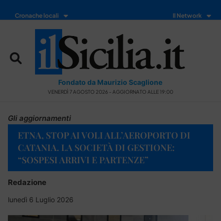
Cronache locali
Il Network
Fondato da Maurizio Scaglione
VENERDÌ 7 AGOSTO 2026 - AGGIORNATO ALLE 19:00
Gli aggiornamenti
ETNA, STOP AI VOLI ALL’AEROPORTO DI
CATANIA. LA SOCIETÀ DI GESTIONE:
“SOSPESI ARRIVI E PARTENZE”
Redazione
lunedì 6 Luglio 2026