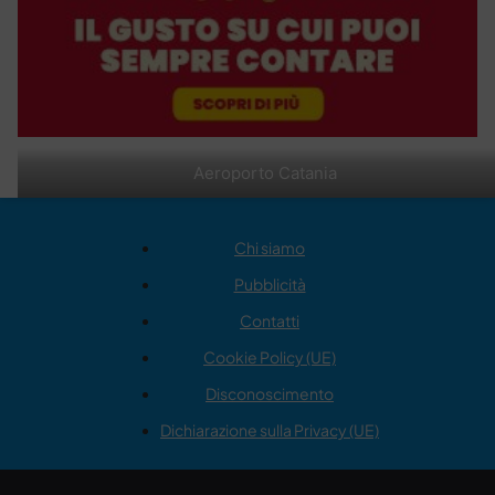
Aeroporto Catania
Chi siamo
Pubblicità
Contatti
Cookie Policy (UE)
Disconoscimento
Dichiarazione sulla Privacy (UE)