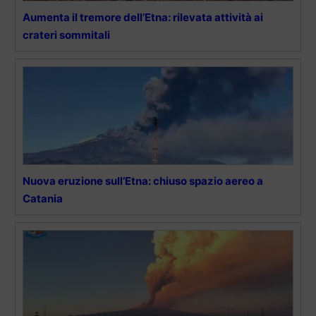
Aumenta il tremore dell’Etna: rilevata attività ai
crateri sommitali
Nuova eruzione sull’Etna: chiuso spazio aereo a
Catania