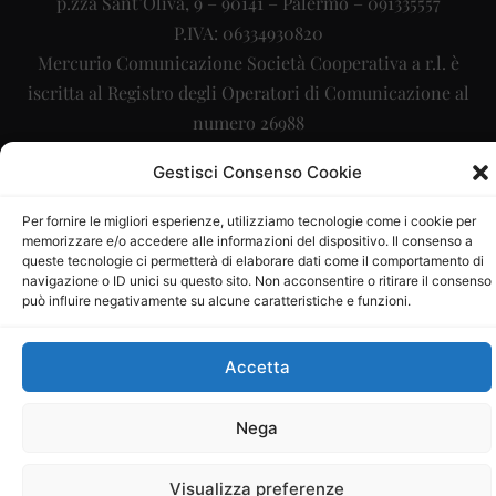
p.zza Sant’Oliva, 9 – 90141 – Palermo – 091335557
P.IVA: 06334930820
Mercurio Comunicazione Società Cooperativa a r.l. è
iscritta al Registro degli Operatori di Comunicazione al
numero 26988
Sito gestito da
La Digitale srl
–
info@ladigitale.it
Gestisci Consenso Cookie
Per fornire le migliori esperienze, utilizziamo tecnologie come i cookie per
memorizzare e/o accedere alle informazioni del dispositivo. Il consenso a
queste tecnologie ci permetterà di elaborare dati come il comportamento di
navigazione o ID unici su questo sito. Non acconsentire o ritirare il consenso
può influire negativamente su alcune caratteristiche e funzioni.
Accetta
Nega
Visualizza preferenze