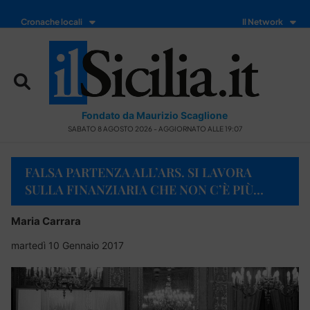
Cronache locali
Il Network
Fondato da Maurizio Scaglione
SABATO 8 AGOSTO 2026 - AGGIORNATO ALLE 19:07
FALSA PARTENZA ALL’ARS. SI LAVORA
SULLA FINANZIARIA CHE NON C’È PIÙ…
Maria Carrara
martedì 10 Gennaio 2017