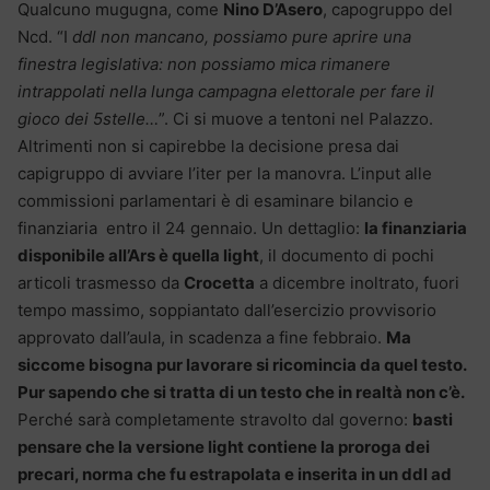
Qualcuno mugugna, come
Nino D’Asero
, capogruppo del
Ncd. “I
ddl non mancano, possiamo pure aprire una
finestra legislativa: non possiamo mica rimanere
intrappolati nella lunga campagna elettorale per fare il
gioco dei 5stelle…
”. Ci si muove a tentoni nel Palazzo.
Altrimenti non si capirebbe la decisione presa dai
capigruppo di avviare l’iter per la manovra. L’input alle
commissioni parlamentari è di esaminare bilancio e
finanziaria entro il 24 gennaio. Un dettaglio:
la finanziaria
disponibile all’Ars è quella light
, il documento di pochi
articoli trasmesso da
Crocetta
a dicembre inoltrato, fuori
tempo massimo, soppiantato dall’esercizio provvisorio
approvato dall’aula, in scadenza a fine febbraio.
Ma
siccome bisogna pur lavorare si ricomincia da quel testo.
Pur sapendo che si tratta di un testo che in realtà non c’è.
Perché sarà completamente stravolto dal governo:
basti
pensare che la versione light contiene la proroga dei
precari, norma che fu estrapolata e inserita in un ddl ad