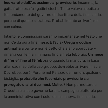
hoc varato dall’Ars assieme al provvisorio
. Insomma, la
gatta frettolosa fa i gattini ciechi. Tanto valeva aspettare
l’emendamento del governo di riscrittura della finanziaria,
perché di questo si tratterà. Probabilmente arriverà, ma
con calma.
Intanto le commissioni saranno impantanate nel testo che
non c’è da qui a fine mese. E l’aula-
Urega
e
codice
antimafia
a parte e non è detto che siano approvate –
rimarrà con le mani in mano fino a metà febbraio.
Un mese
di “ferie”, fino al 19 febbraio
quando la manovra, in base
alla road map della capigruppo, dovrebbe arrivare in aula.
Dovrebbe, però. Perché nel Palazzo dei rumors qualcuno
bisbiglia:
probabile che l’esercizio provvisorio sia
prorogato di altri due mesi.
Motivo? Non permettere a
Crocetta e al suo governo farsi la campagna elettorale per
le amministrative con i soldi della manovra finanziaria.