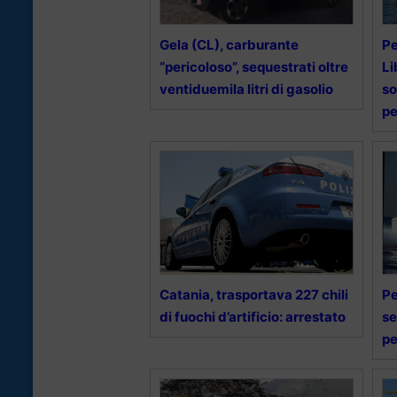
Gela (CL), carburante
Pe
“pericoloso”, sequestrati oltre
Li
ventiduemila litri di gasolio
so
pe
Catania, trasportava 227 chili
Pe
di fuochi d’artificio: arrestato
se
pe