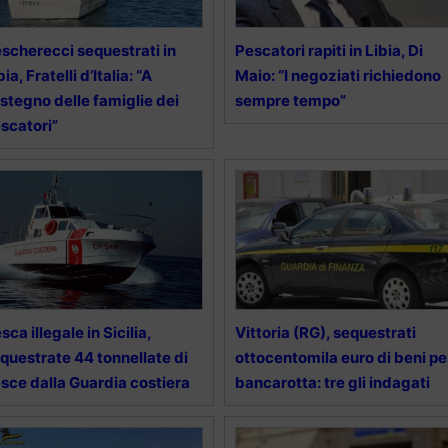
scherecci sequestrati in
Pescatori rapiti in Libia, Di
bia, Fratelli d’Italia: “A
Maio: “I negoziati richiedono
stegno delle famiglie dei
sempre tempo”
scatori”
sca illegale in Sicilia,
Vittoria (RG), sequestrati
questrate 44 tonnellate di
ottocentomila euro di beni pe
sce dalla Guardia costiera
bancarotta: tre gli indagati