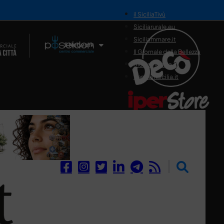
il SiciliaTivù
Siciliarurale.eu
Siciliammare.it
Il Network
Il Giornale della Bellezza
Siciliamedica.it
Sanitainsicilia.it