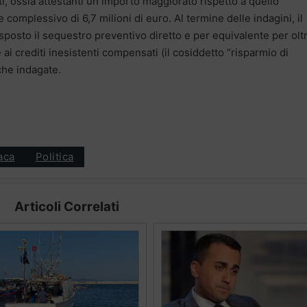
ti, ossia attestanti un importo maggiorato rispetto a quello
 complessivo di 6,7 milioni di euro. Al termine delle indagini, il
isposto il sequestro preventivo diretto e per equivalente per olt
ai crediti inesistenti compensati (il cosiddetto “risparmio di
che indagate.
aca
Politica
Articoli Correlati