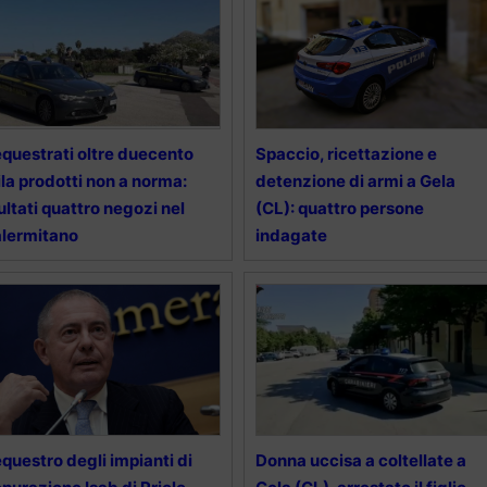
questrati oltre duecento
Spaccio, ricettazione e
la prodotti non a norma:
detenzione di armi a Gela
ltati quattro negozi nel
(CL): quattro persone
lermitano
indagate
questro degli impianti di
Donna uccisa a coltellate a