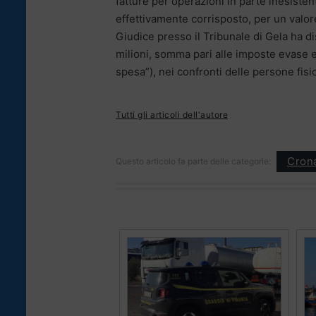
fatture per operazioni in parte inesisten
effettivamente corrisposto, per un valore
Giudice presso il Tribunale di Gela ha d
milioni, somma pari alle imposte evase e 
spesa”), nei confronti delle persone fisi
Tutti gli articoli dell'autore
Cron
Questo articolo fa parte delle categorie: