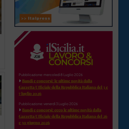
Pubblicazione: mercoledì 8 Luglio 2026
Bandi e concorsi: le ultime novità dalla
Gazzetta Ufficiale della Repubblica Italiana del 3 e
7 luglio 2026
Pubblicazione: venerdì 3 Luglio 2026
Bandi e concorsi: ecco le ultime novità dalla
Gazzetta Ufficiale della Repubblica Italiana del 26
e 30 giugno 2026