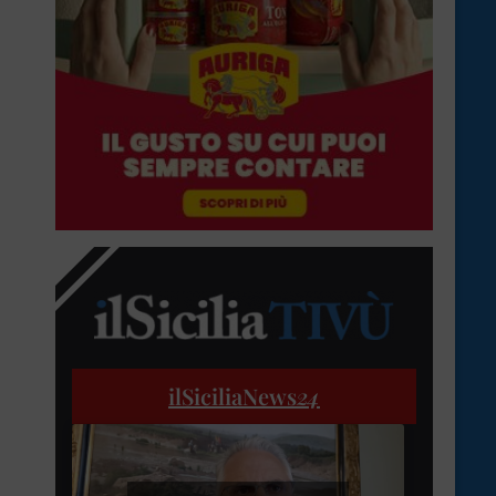
ilSiciliaNews
24