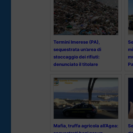
Termini Imerese (PA),
Se
sequestrata un’area di
mi
stoccaggio dei rifiuti:
mu
denunciato il titolare
Pa
Mafia, truffa agricola all’Agea:
Se