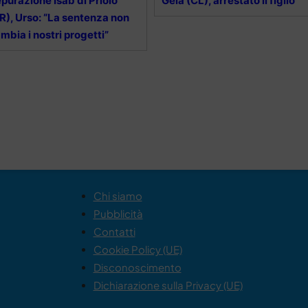
purazione Isab di Priolo
Gela (CL), arrestato il figlio
R), Urso: “La sentenza non
mbia i nostri progetti”
Chi siamo
Pubblicità
Contatti
Cookie Policy (UE)
Disconoscimento
Dichiarazione sulla Privacy (UE)