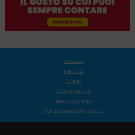
Chi siamo
Pubblicità
Contatti
Cookie Policy (UE)
Disconoscimento
Dichiarazione sulla Privacy (UE)