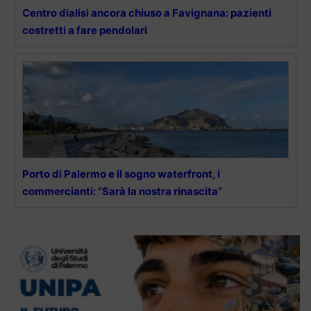
Centro dialisi ancora chiuso a Favignana: pazienti
costretti a fare pendolari
Porto di Palermo e il sogno waterfront, i
commercianti: “Sarà la nostra rinascita”