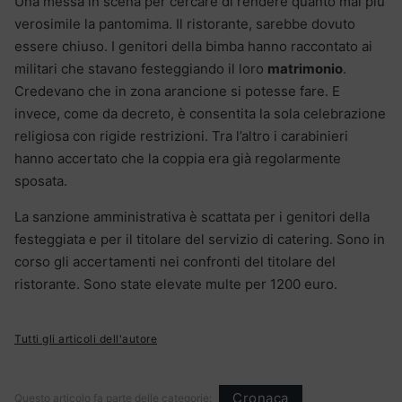
Una messa in scena per cercare di rendere quanto mai più
verosimile la pantomima. Il ristorante, sarebbe dovuto
essere chiuso. I genitori della bimba hanno raccontato ai
militari che stavano festeggiando il loro
matrimonio
.
Credevano che in zona arancione si potesse fare. E
invece, come da decreto, è consentita la sola celebrazione
religiosa con rigide restrizioni. Tra l’altro i carabinieri
hanno accertato che la coppia era già regolarmente
sposata.
La sanzione amministrativa è scattata per i genitori della
festeggiata e per il titolare del servizio di catering. Sono in
corso gli accertamenti nei confronti del titolare del
ristorante. Sono state elevate multe per 1200 euro.
Tutti gli articoli dell'autore
Cronaca
Questo articolo fa parte delle categorie: