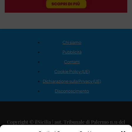
Chi siamo
Pubblicità
Contatti
Cookie Policy (UE)
Dichiarazione sulla Privacy (UE)
Disconoscimento
Copyright © ilSicilia | aut. Tribunale di Palermo n.11 del
29/09/2015