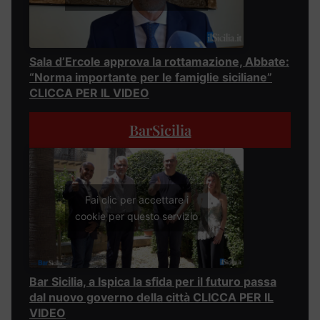
Sala d’Ercole approva la rottamazione, Abbate:
“Norma importante per le famiglie siciliane”
CLICCA PER IL VIDEO
BarSicilia
Fai clic per accettare i
cookie per questo servizio
Bar Sicilia, a Ispica la sfida per il futuro passa
dal nuovo governo della città CLICCA PER IL
VIDEO