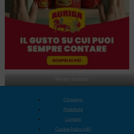
Renato Schifani
Chi siamo
Pubblicità
Contatti
Cookie Policy (UE)