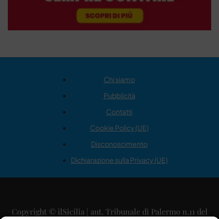
Chi siamo
Pubblicità
Contatti
Cookie Policy (UE)
Disconoscimento
Dichiarazione sulla Privacy (UE)
Copyright © ilSicilia | aut. Tribunale di Palermo n.11 del