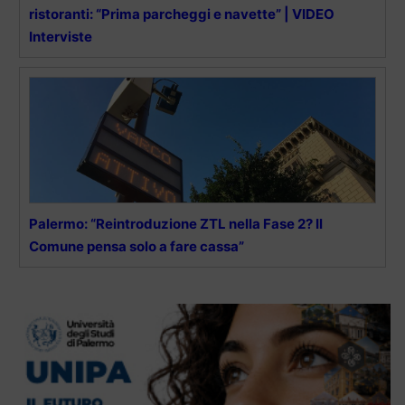
ristoranti: “Prima parcheggi e navette” | VIDEO
Interviste
Palermo: “Reintroduzione ZTL nella Fase 2? Il
Comune pensa solo a fare cassa”