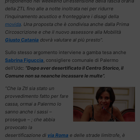
proponendo nei weekend un’estensione della fascia oraria
della ZTL fino alle a notte inoltrata nei per ridurre
l’inquinamento acustico e fronteggiare i disagi della
movida
. Una proposta che è condivisa anche dalla Prima
Circoscrizione e che il nuovo assessore alla Mobilità
Giusto Catania
dovrà valutare al più presto”.
Sullo stesso argomento interviene a gamba tesa anche
Sabrina Figuccia
, consigliere comunale di Palermo
dell’Udc:
“Dopo aver desertificato il Centro Storico, il
Comune non sa neanche incassare le multe”.
“Che la Ztl sia stato un
provvedimento fatto per fare
cassa, ormai a Palermo lo
sanno anche i sassi –
prosegue
– ; che abbia
provocato la
desertificazione di
via Roma
e delle strade limitrofe, è