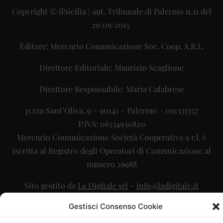
Copyright © ilSicilia | aut. Tribunale di Palermo n.11 del
29/09/2015
Editore: Mercurio Comunicazione Soc. Coop. A.R.L.
Direttore Editoriale: Maurizio Scaglione
Direttore Responsabile: Maria Calabrese
p.zza Sant’Oliva, 9 – 90141 – Palermo – 091335557
P.IVA: 06334930820
Mercurio Comunicazione Società Cooperativa a r.l. è
iscritta al Registro degli Operatori di Comunicazione al
numero 26988
Sito gestito da
La Digitale srl
–
info@ladigitale.it
Gestisci Consenso Cookie