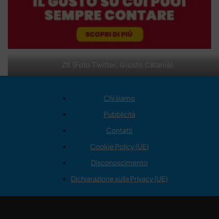
Ztl (Foto Twitter, Giusto Catania)
Chi siamo
Pubblicità
Contatti
Cookie Policy (UE)
Disconoscimento
Dichiarazione sulla Privacy (UE)