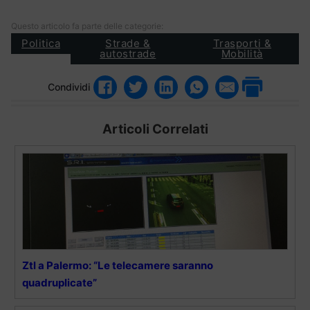
Questo articolo fa parte delle categorie:
Politica
Strade &
Trasporti &
autostrade
Mobilità
Condividi
Articoli Correlati
Ztl a Palermo: “Le telecamere saranno
quadruplicate”