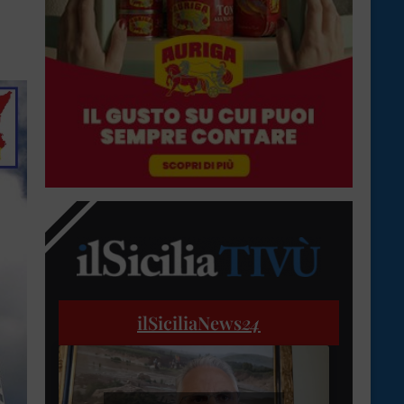
ilSiciliaNews
24