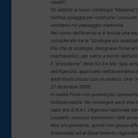
cavalli).
Gli addetti ai lavori (strategia “Madonie
l’ultima spiaggia per costruire i consueti
vent’anni nel paesaggio madonita.
Nel corso dell’evento si è tenuta una se
considerate tra le “strategie più avanzat
Più che di strategie, bisognava forse arrin
machiavellici, per salire a bordo dell’ult
Il “presidente” della So.Svi.Ma. Spa, av
dell’Agenzia, approvato nell’assemblea de
addirittura chiuso con un avanzo. Una “
27 dicembre 2006.
In realtà Ficile non poteva più ripresenta
indispensabile. Ne consegue però che lo
capo alla S.N.A.I. L’Agenzia nazionale p
Lucatelli, conosce benissimo i fatti accad
Non ero presente, quindi non posso aff
(nazionale) ed al Dipartimento regional