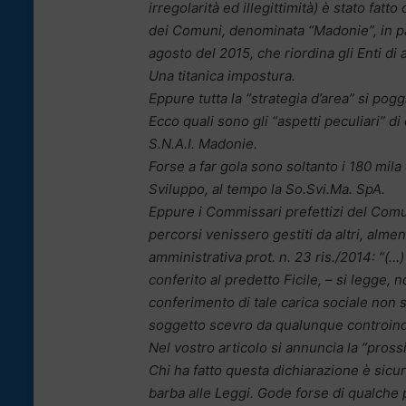
irregolarità ed illegittimità) è stato fatt
dei Comuni, denominata “Madonie”, in pal
agosto del 2015, che riordina gli Enti di 
Una titanica impostura.
Eppure tutta la “strategia d’area” si pog
Ecco quali sono gli “aspetti peculiari” di
S.N.A.I. Madonie.
Forse a far gola sono soltanto i 180 mila
Sviluppo, al tempo la So.Svi.Ma. SpA.
Eppure i Commissari prefettizi del Comu
percorsi venissero gestiti da altri, alme
amministrativa prot. n. 23 ris./2014: “(
conferito al predetto Ficile, – si legge,
conferimento di tale carica sociale non 
soggetto scevro da qualunque controind
Nel vostro articolo si annuncia la “pros
Chi ha fatto questa dichiarazione è sicu
barba alle Leggi. Gode forse di qualche 