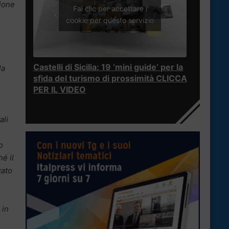
nione
Fai clic per accettare i
cookie per questo servizio
Castelli di Sicilia: 19 ‘mini guide’ per la
la
sfida del turismo di prossimità CLICCA
PER IL VIDEO
ali
o
é il
cato
 in