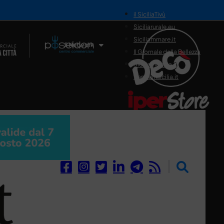
il SiciliaTivù
Siciliarurale.eu
Siciliammare.it
Il Network
Il Giornale della Bellezza
Siciliamedica.it
Sanitainsicilia.it