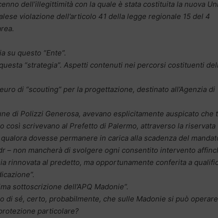
o cenno dell’illegittimità con la quale è stata costituita la nuova U
ese violazione dell’articolo 41 della legge regionale 15 del 4
area.
gia su questo “Ente”.
 questa “strategia”. Aspetti contenuti nei percorsi costituenti del
 euro di “scouting” per la progettazione, destinato all’Agenzia di
ne di Polizzi Generosa, avevano esplicitamente auspicato che t
no così scrivevano al Prefetto di Palermo, attraverso la riservata
…) qualora dovesse permanere in carica alla scadenza del mandat
 ndr – non mancherà di svolgere ogni consentito intervento affinch
sia rinnovata al predetto, ma opportunamente conferita a qualifi
icazione”.
sima sottoscrizione dell’APQ Madonie”.
ro di sé, certo, probabilmente, che sulle Madonie si può operare
protezione particolare?