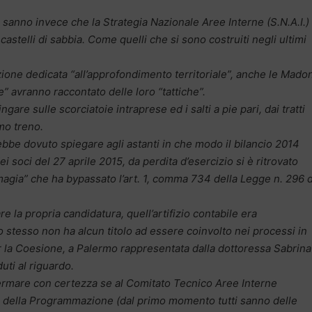
”) sanno invece che la Strategia Nazionale Aree Interne (S.N.A.I.)
 castelli di sabbia. Come quelli che si sono costruiti negli ultimi
zione dedicata “all’approfondimento territoriale”, anche le Madon
e” avranno raccontato delle loro “tattiche”.
gare sulle scorciatoie intraprese ed i salti a pie pari, dai tratti
imo treno.
rebbe dovuto spiegare agli astanti in che modo il bilancio 2014
i soci del 27 aprile 2015, da perdita d’esercizio si è ritrovato
magia” che ha bypassato l’art. 1, comma 734 della Legge n. 296 
re la propria candidatura, quell’artifizio contabile era
 stesso non ha alcun titolo ad essere coinvolto nei processi in
er la Coesione, a Palermo rappresentata dalla dottoressa Sabrina
uti al riguardo.
ermare con certezza se al Comitato Tecnico Aree Interne
e della Programmazione (dal primo momento tutti sanno delle