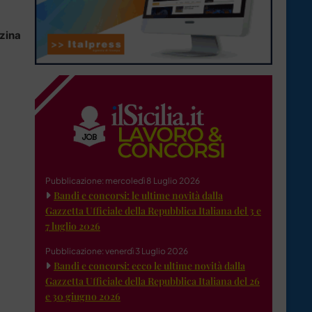
zina
Pubblicazione: mercoledì 8 Luglio 2026
Bandi e concorsi: le ultime novità dalla
Gazzetta Ufficiale della Repubblica Italiana del 3 e
7 luglio 2026
Pubblicazione: venerdì 3 Luglio 2026
Bandi e concorsi: ecco le ultime novità dalla
Gazzetta Ufficiale della Repubblica Italiana del 26
e 30 giugno 2026