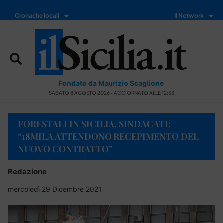
Cronache locali
Il Network
Fondato da Maurizio Scaglione
SABATO 8 AGOSTO 2026 - AGGIORNATO ALLE 12:53
FORESTALI IN SICILIA, SINDACATI:
“18MILA ATTENDONO RECEPIMENTO DEL
NUOVO CONTRATTO”
Redazione
mercoledì 29 Dicembre 2021