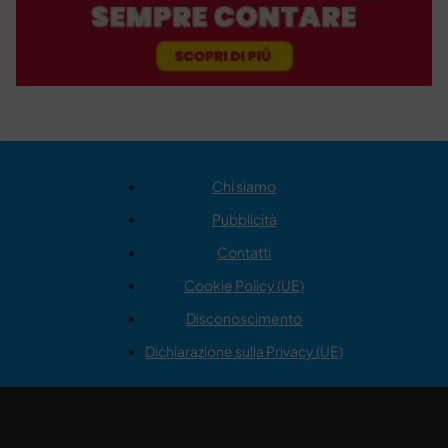
Chi siamo
Pubblicità
Contatti
Cookie Policy (UE)
Disconoscimento
Dichiarazione sulla Privacy (UE)