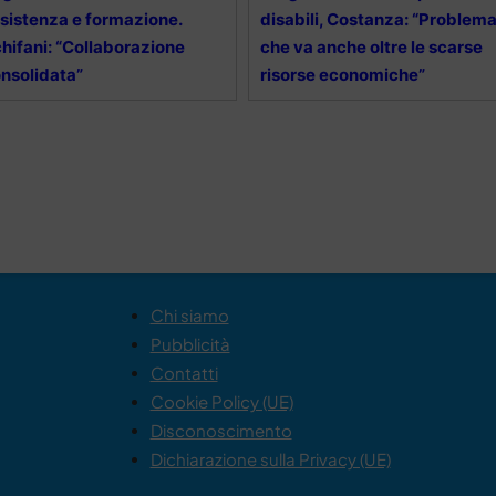
sistenza e formazione.
disabili, Costanza: “Problem
hifani: “Collaborazione
che va anche oltre le scarse
nsolidata”
risorse economiche”
Chi siamo
Pubblicità
Contatti
Cookie Policy (UE)
Disconoscimento
Dichiarazione sulla Privacy (UE)