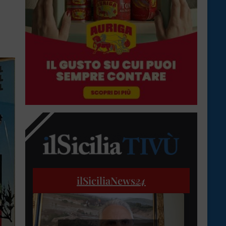
ilSiciliaNews
24