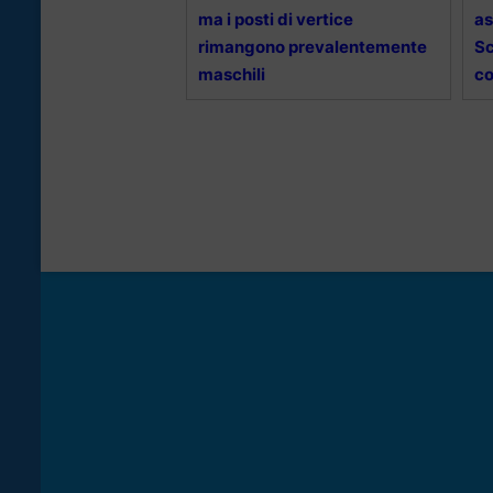
ma i posti di vertice
as
rimangono prevalentemente
Sc
maschili
co