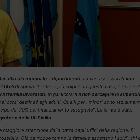
el bilancio regionale
, i
dipartimenti
dei vari assessorati
non
titoli di spesa.
Il settore più colpito, in questo caso, è quello d
rca
tremila lavoratori.
In particolare a
non percepire lo stipendi
ei corsi destinati agli adulti. Quelli per i minori sono attualmen
ticipo del 70% del finanziamento assegnato
“. L’allarme è stato
reteria della Uil Sicilia.
e maggiore attenzione dalla parte degli uffici della regione. E’
 possibile. Già da troppo tempo le famiglie aspettano i soldi, chi 