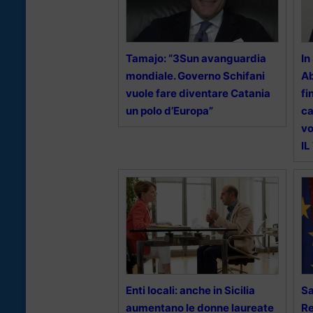
Tamajo: “3Sun avanguardia
In
mondiale. Governo Schifani
Ab
vuole fare diventare Catania
fi
un polo d’Europa”
ca
vo
IL
Enti locali: anche in Sicilia
Sa
aumentano le donne laureate
Re