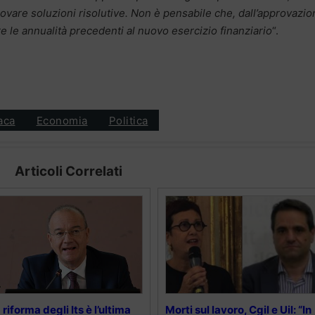
ovare soluzioni risolutive. Non è pensabile che, dall’approvazio
are le annualità precedenti al nuovo esercizio finanziario
“.
aca
Economia
Politica
Articoli Correlati
 riforma degli Its è l’ultima
Morti sul lavoro, Cgil e Uil: “In