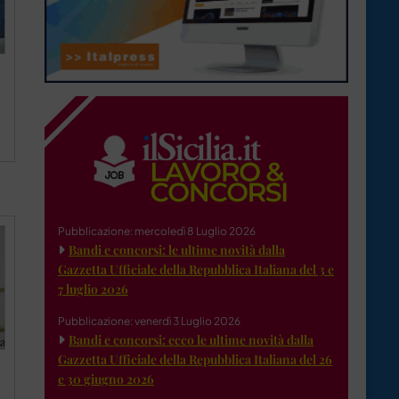
Pubblicazione: mercoledì 8 Luglio 2026
Bandi e concorsi: le ultime novità dalla
Gazzetta Ufficiale della Repubblica Italiana del 3 e
7 luglio 2026
Pubblicazione: venerdì 3 Luglio 2026
Bandi e concorsi: ecco le ultime novità dalla
Gazzetta Ufficiale della Repubblica Italiana del 26
e 30 giugno 2026