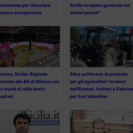
ommessa per rilanciare
Sicilia sciopero generale nei
uola e occupazione
settori privati”
rismo, Sicilia: Regione
Altra settimana di proteste
esente alla Bit di Milano con
per gli agricoltori: tensioni
o stand di mille metri
nell’Ennese, trattori a Palerm
adrati
per San Valentino