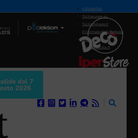
il SiciliaTivù
Siciliarurale.eu
Siciliammare.it
Il Network
Il Giornale della Bellezza
Siciliamedica.it
Sanitainsicilia.it