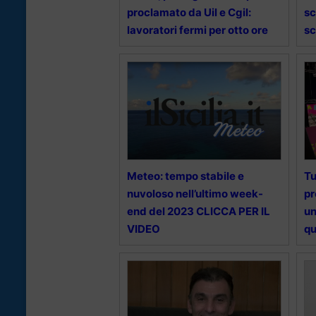
proclamato da Uil e Cgil:
sc
lavoratori fermi per otto ore
sc
Meteo: tempo stabile e
Tu
nuvoloso nell’ultimo week-
pr
end del 2023 CLICCA PER IL
un
VIDEO
qu