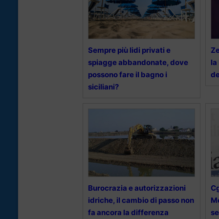
Sempre più lidi privati e
Ze
spiagge abbandonate, dove
la
possono fare il bagno i
de
siciliani?
Burocrazia e autorizzazioni
Cg
idriche, il cambio di passo non
Me
fa ancora la differenza
se