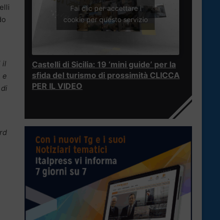
elli
Fai clic per accettare i
do
cookie per questo servizio
il
Castelli di Sicilia: 19 ‘mini guide’ per la
sfida del turismo di prossimità CLICCA
 e
PER IL VIDEO
 di
ord