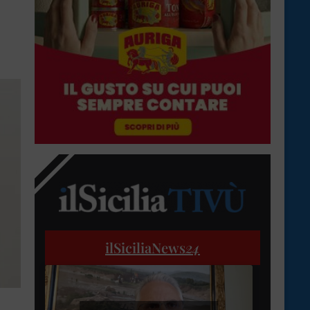
ilSiciliaNews
24