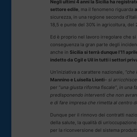
Negli ultimi 4 anni la Sicilia ha registra
settore edile
, ma il fenomeno riguarda
a
sicurezza, in una regione seconda d’Ital
18,5 e punte del 30% in agricoltura, del 2
Ed è proprio nel lavoro irregolare che si
conseguenza la gran parte degli inciden
anche in
Sicilia si terrà dunque l’11 apri
indetto da Cgil e Uil in tutti i settori priv
Un’iniziativa a carattere nazionale,
“che i
Mannino e Luisella Lionti
–
si arricchisce
per “
una giusta riforma fiscale”
,
in una f
predisponendo interventi che non avran
e di fare impresa che rimetta al centro de
Dunque per il rinnovo dei contratti nazio
della salute, la qualità di un’occupazione
per la riconversione del sistema produtt