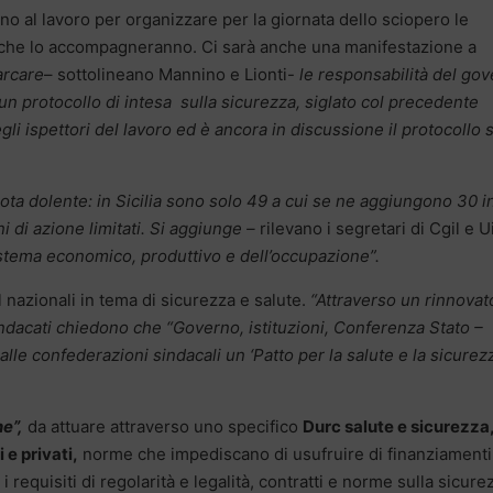
ono al lavoro per organizzare per la giornata dello sciopero le
ia che lo accompagneranno. Ci sarà anche una manifestazione a
arcare
– sottolineano Mannino e Lionti-
le responsabilità del go
un protocollo di intesa sulla sicurezza, siglato col precedente
i ispettori del lavoro ed è ancora in discussione il protocollo s
nota dolente: in Sicilia sono solo 49 a cui se ne aggiungono 30 i
i di azione limitati. Si aggiunge –
rilevano i segretari di Cgil e Ui
 sistema economico, produttivo e dell’occupazione”.
il nazionali in tema di sicurezza e salute.
“Attraverso un rinnovat
 sindacati chiedono che “Governo, istituzioni, Conferenza Stato –
alle confederazioni sindacali un ‘Patto per la salute e la sicurez
e”,
da attuare attraverso uno specifico
Durc salute e sicurezza
 e privati,
norme che impediscano di usufruire di finanziamenti
 requisiti di regolarità e legalità, contratti e norme sulla sicurez