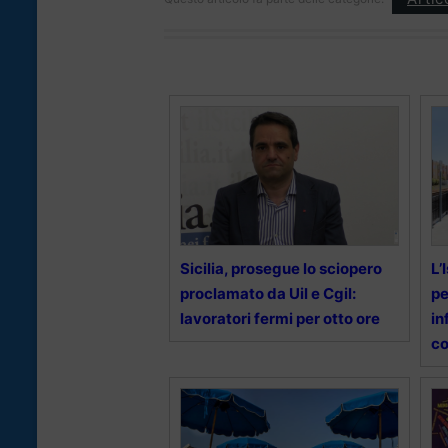
Sicilia, prosegue lo sciopero
L’
proclamato da Uil e Cgil:
pe
lavoratori fermi per otto ore
in
co