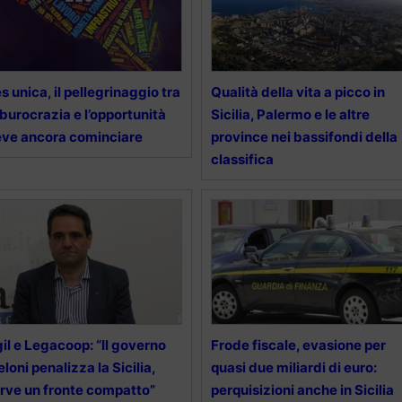
s unica, il pellegrinaggio tra
Qualità della vita a picco in
 burocrazia e l’opportunità
Sicilia, Palermo e le altre
ve ancora cominciare
province nei bassifondi della
classifica
il e Legacoop: “Il governo
Frode fiscale, evasione per
loni penalizza la Sicilia,
quasi due miliardi di euro:
rve un fronte compatto”
perquisizioni anche in Sicilia