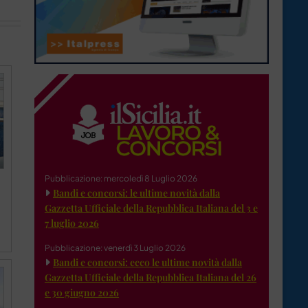
Pubblicazione: mercoledì 8 Luglio 2026
Bandi e concorsi: le ultime novità dalla
Gazzetta Ufficiale della Repubblica Italiana del 3 e
7 luglio 2026
Pubblicazione: venerdì 3 Luglio 2026
Bandi e concorsi: ecco le ultime novità dalla
Gazzetta Ufficiale della Repubblica Italiana del 26
e 30 giugno 2026