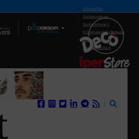
il SiciliaTivù
Siciliarurale.eu
Siciliammare.it
Il Network
Il Giornale della Bellezza
Siciliamedica.it
Sanitainsicilia.it