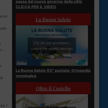
passa dal nuovo governo della città
CLICCA PER IL VIDEO
verno
La Buona Salute
ullo
Fai clic per accettare i
n
cookie per questo servizio
l
–
o
La Buona Salute 63° puntata: Ortopedia
oncologica
za
Oltre il Castello
,
za. I