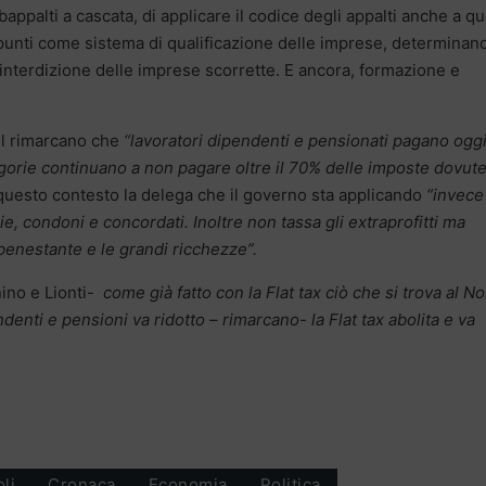
bappalti a cascata, di applicare il codice degli appalti anche a qu
a punti come sistema di qualificazione delle imprese, determinan
interdizione delle imprese scorrette. E ancora, formazione e
Uil rimarcano che
“lavoratori dipendenti e pensionati pagano oggi 
egorie continuano a non pagare oltre il 70% delle imposte dovute
questo contesto la delega che il governo sta applicando
“invece
, condoni e concordati. Inoltre non tassa gli extraprofitti ma
 benestante e le grandi ricchezze”.
ino e Lionti-
come già fatto con la Flat tax ciò che si trova al N
denti e pensioni va ridotto – rimarcano- la Flat tax abolita e va
oli
Cronaca
Economia
Politica