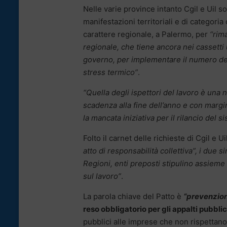
Nelle varie province intanto Cgil e Uil s
manifestazioni territoriali e di categor
carattere regionale, a Palermo, per
“rim
regionale, che tiene ancora nei cassetti 
governo, per implementare il numero degl
stress termico”
.
“Quella degli ispettori del lavoro è una 
scadenza alla fine dell’anno e con margin
la mancata iniziativa per il rilancio del
Folto il carnet delle richieste di Cgil e U
atto di responsabilità collettiva”, i due
Regioni, enti preposti stipulino assieme 
sul lavoro”
.
La parola chiave del Patto è
“prevenzion
reso obbligatorio per gli appalti pubblici
pubblici alle imprese che non rispettano i