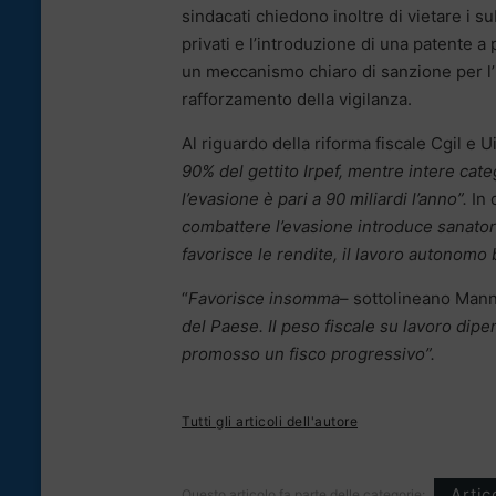
sindacati chiedono inoltre di vietare i su
privati e l’introduzione di una patente 
un meccanismo chiaro di sanzione per l’
rafforzamento della vigilanza.
Al riguardo della riforma fiscale Cgil e 
90% del gettito Irpef, mentre intere cat
l’evasione è pari a 90 miliardi l’anno”.
In 
combattere l’evasione introduce sanatorie
favorisce le rendite, il lavoro autonomo
“
Favorisce insomma
– sottolineano Mann
del Paese. Il peso fiscale su lavoro dipen
promosso un fisco progressivo”.
Tutti gli articoli dell'autore
Artic
Questo articolo fa parte delle categorie: