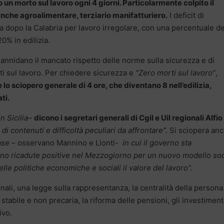
to un morto sul lavoro ogni 4 giorni. Particolarmente colpito il
nche agroalimentare, terziario manifatturiero.
I deficit di
ia dopo la Calabria per lavoro irregolare, con una percentuale de
0% in edilizia.
 annidano il mancato rispetto delle norme sulla sicurezza e di
ti sul lavoro. Per chiedere sicurezza e
“Zero morti sul lavoro”
,
le lo sciopero generale di 4 ore, che diventano 8 nell’edilizia,
ati.
n Sicilia
–
dicono i segretari generali di Cgil e Uil regionali Alfio
 di contenuti e difficoltà peculiari da affrontare”.
Si sciopera an
ase
– osservano Mannino e Lionti-
in cui il governo sta
no ricadute positive nel Mezzogiorno per un nuovo modello soc
lle politiche economiche e sociali il valore del lavoro”.
nali, una legge sulla rappresentanza, la centralità della persona
 stabile e non precaria, la riforma delle pensioni, gli investiment
ivo.