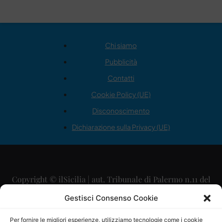
Chi siamo
Pubblicità
Contatti
Cookie Policy (UE)
Disconoscimento
Dichiarazione sulla Privacy (UE)
Copyright © ilSicilia | aut. Tribunale di Palermo n.11 del
29/09/2015
Gestisci Consenso Cookie
Editore: Mercurio Comunicazione Soc. Coop. A.R.L.
Per fornire le migliori esperienze, utilizziamo tecnologie come i cookie