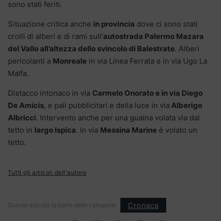
sono stati feriti.
Situazione critica anche
in provincia
dove ci sono stati
crolli di alberi e di rami sull’
autostrada Palermo Mazara
del Vallo all’altezza dello svincolo di Balestrate
. Alberi
pericolanti a
Monreale
in via Linea Ferrata e in via Ugo La
Malfa.
Distacco intonaco in via
Carmelo Onorato e in via Diego
De Amicis
, e pali pubblicitari e della luce in via
Alberigo
Albricci
. Intervento anche per una guaina volata via dal
tetto in
largo Ispica
. In via
Messina Marine
è volato un
tetto.
Tutti gli articoli dell'autore
Cronaca
Questo articolo fa parte delle categorie: