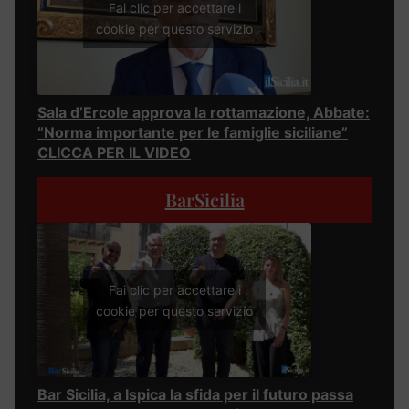
Fai clic per accettare i
cookie per questo servizio
Sala d’Ercole approva la rottamazione, Abbate:
“Norma importante per le famiglie siciliane”
CLICCA PER IL VIDEO
BarSicilia
Fai clic per accettare i
cookie per questo servizio
Bar Sicilia, a Ispica la sfida per il futuro passa