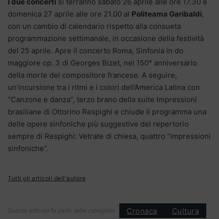
I due concerti
si terranno sabato 26 aprile alle ore 17.30 e
domenica 27 aprile alle ore 21.00 al
Politeama Garibaldi
,
con un cambio di calendario rispetto alla consueta
programmazione settimanale, in occasione della festività
del 25 aprile. Apre il concerto Roma, Sinfonia in do
maggiore op. 3 di Georges Bizet, nel 150° anniversario
della morte del compositore francese. A seguire,
un’incursione tra i ritmi e i colori dell’America Latina con
“Canzone e danza”, terzo brano della suite Impressioni
brasiliane di Ottorino Respighi e chiude il programma una
delle opere sinfoniche più suggestive del repertorio
sempre di Respighi: Vetrate di chiesa, quattro “impressioni
sinfoniche”.
Tutti gli articoli dell'autore
Cronaca
Cultura
Questo articolo fa parte delle categorie: