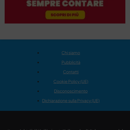
Chi siamo
Pubblicità
Contatti
Cookie Policy (UE)
Disconoscimento
Dichiarazione sulla Privacy (UE)