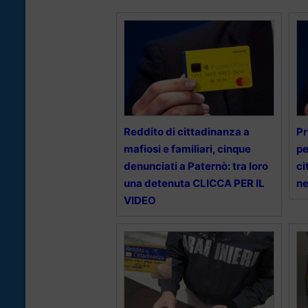
Reddito di cittadinanza a
Pr
mafiosi e familiari, cinque
pe
denunciati a Paternò: tra loro
ci
una detenuta CLICCA PER IL
ne
VIDEO