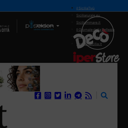
il SiciliaTivù
Siciliarurale.eu
Siciliammare.it
Il Network
Il Giornale della Bellezza
Siciliamedica.it
Sanitainsicilia.it