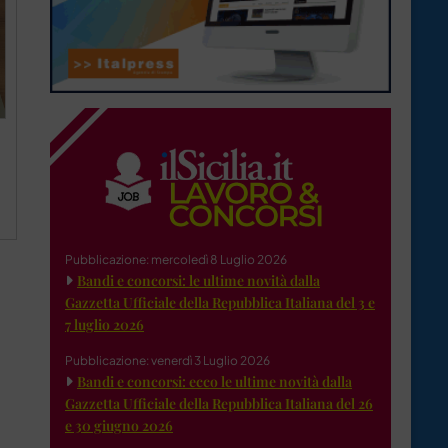
Pubblicazione: mercoledì 8 Luglio 2026
Bandi e concorsi: le ultime novità dalla
Gazzetta Ufficiale della Repubblica Italiana del 3 e
7 luglio 2026
Pubblicazione: venerdì 3 Luglio 2026
Bandi e concorsi: ecco le ultime novità dalla
Gazzetta Ufficiale della Repubblica Italiana del 26
e 30 giugno 2026