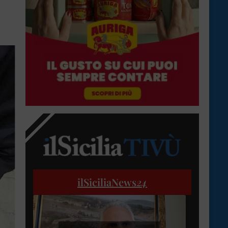
ilSiciliaNews
24