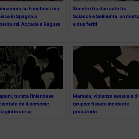
 innamora su Facebook ma
Scontro fra due auto tra
nisce in Spagna a
Sciacca e Selinunte, un mort
ostituirsi. Accade a Ragusa
e due feriti
apani, turista finlandese
Marsala, violenza sessuale di
olentata da 4 persone:
gruppo: fissato incidente
dagini in corso
probatorio