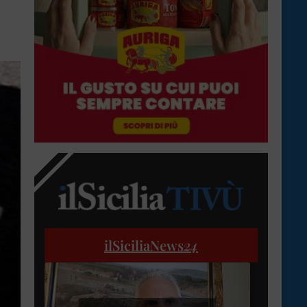
ilSiciliaNews
24