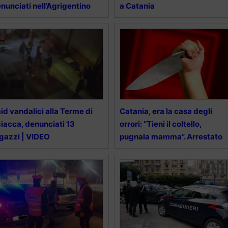
nunciati nell’Agrigentino
a Catania
id vandalici alla Terme di
Catania, era la casa degli
iacca, denunciati 13
orrori: “Tieni il coltello,
gazzi | VIDEO
pugnala mamma”. Arrestato