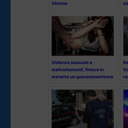
56enne
de
Violenza sessuale e
Ra
maltrattamenti, finisce in
Sc
manette un quarantasettenne
ra