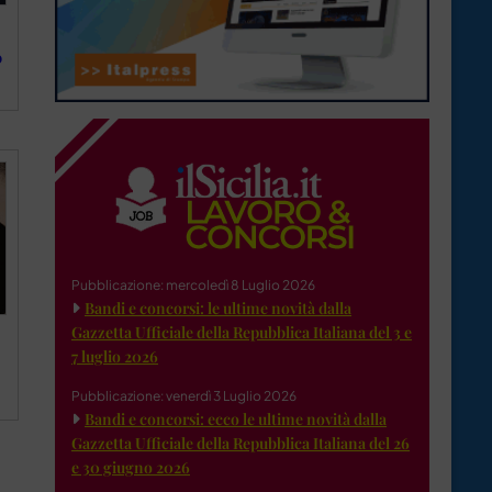
o
Pubblicazione: mercoledì 8 Luglio 2026
Bandi e concorsi: le ultime novità dalla
Gazzetta Ufficiale della Repubblica Italiana del 3 e
7 luglio 2026
Pubblicazione: venerdì 3 Luglio 2026
Bandi e concorsi: ecco le ultime novità dalla
Gazzetta Ufficiale della Repubblica Italiana del 26
e 30 giugno 2026