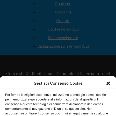
Chi siamo
Pubblicità
Contatti
Cookie Policy (UE)
Disconoscimento
Dichiarazione sulla Privacy (UE)
Copyright © ilSicilia | aut. Tribunale di Palermo n.11 del
29/09/2015
Gestisci Consenso Cookie
Editore: Mercurio Comunicazione Soc. Coop. A.R.L.
Per fornire le migliori esperienze, utilizziamo tecnologie come i cookie
per memorizzare e/o accedere alle informazioni del dispositivo. Il
Direttore Editoriale: Maurizio Scaglione
consenso a queste tecnologie ci permetterà di elaborare dati come il
comportamento di navigazione o ID unici su questo sito. Non
Direttore Responsabile: Maria Calabrese
acconsentire o ritirare il consenso può influire negativamente su alcune