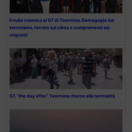
Il nulla cosmico al G7 di Taormina. Demagogia sul
terrorismo, terrore sul clima e compromessi sui
migranti
G7, “the day after”. Taormina ritorna alla normalità