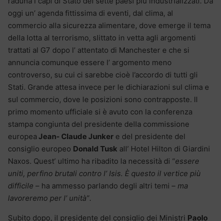
raduna i capi di Stato dei sette paesi più industrializzati. Da
oggi un’ agenda fittissima di eventi, dal clima, al
commercio alla sicurezza alimentare, dove emerge il tema
della lotta al terrorismo, slittato in vetta agli argomenti
trattati al G7 dopo l’ attentato di Manchester e che si
annuncia comunque essere l’ argomento meno
controverso, su cui ci sarebbe cioè l’accordo di tutti gli
Stati. Grande attesa invece per le dichiarazioni sul clima e
sul commercio, dove le posizioni sono contrapposte. Il
primo momento ufficiale si è avuto con la conferenza
stampa congiunta del presidente della commissione
europea
Jean- Claude Junker
e del presidente del
consiglio europeo
Donald Tusk
all’ Hotel Hilton di Giardini
Naxos. Quest’ ultimo ha ribadito la necessità di “
essere
uniti, perfino brutali contro l’ Isis. È questo il vertice più
difficile
– ha ammesso parlando degli altri temi –
ma
lavoreremo per l’ unità”
.
Subito dopo, il presidente del consiglio dei Ministri
Paolo