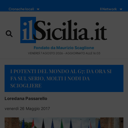
Cronache locali
Il Network
Fondato da Maurizio Scaglione
VENERDÌ 7 AGOSTO 2026 - AGGIORNATO ALLE 16:03
I POTENTI DEL MONDO AL G7: DA ORA SI
FA SUL SERIO, MOLTI I NODI DA
SCIOGLIERE
Loredana Passarello
venerdì 26 Maggio 2017