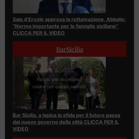
Sala d’Ercole approva la rottamazione, Abbate:
“Norma importante per le famiglie siciliane”
CLICCA PER IL VIDEO
BarSicilia
Fai clic per accettare i
cookie per questo servizio
Bar Sicilia, a Ispica la sfida per il futuro passa
dal nuovo governo della città CLICCA PER IL
VIDEO