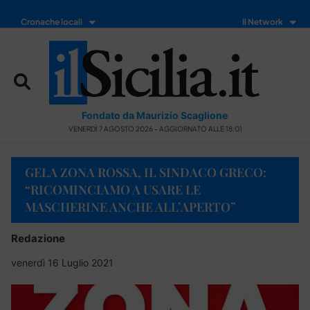
Cronache locali
Il Network
Fondato da Maurizio Scaglione
VENERDÌ 7 AGOSTO 2026 - AGGIORNATO ALLE 18:01
GELA ZONA ROSSA, IL SINDACO GRECO:
“RICOMINCIAMO A USARE LE
MASCHERINE ANCHE ALL’APERTO”
Redazione
venerdì 16 Luglio 2021