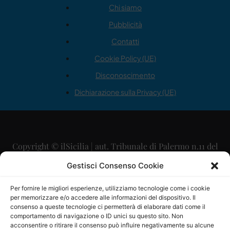
Chi siamo
Pubblicità
Contatti
Cookie Policy (UE)
Disconoscimento
Dichiarazione sulla Privacy (UE)
Copyright © ilSicilia | aut. Tribunale di Palermo n.11 del
29/09/2015
Gestisci Consenso Cookie
Editore: Mercurio Comunicazione Soc. Coop. A.R.L.
Per fornire le migliori esperienze, utilizziamo tecnologie come i cookie
per memorizzare e/o accedere alle informazioni del dispositivo. Il
Direttore Editoriale: Maurizio Scaglione
consenso a queste tecnologie ci permetterà di elaborare dati come il
comportamento di navigazione o ID unici su questo sito. Non
Direttore Responsabile: Maria Calabrese
acconsentire o ritirare il consenso può influire negativamente su alcune