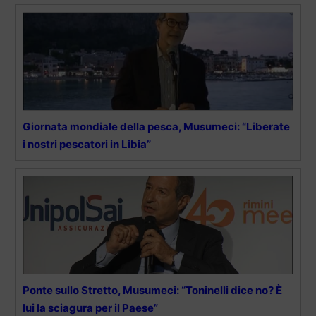
Giornata mondiale della pesca, Musumeci: “Liberate
i nostri pescatori in Libia”
Ponte sullo Stretto, Musumeci: “Toninelli dice no? È
lui la sciagura per il Paese”