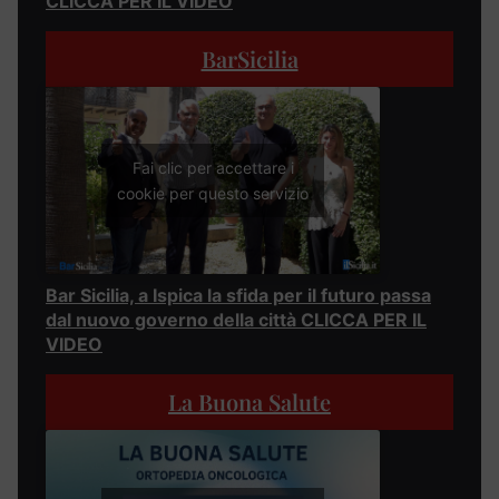
CLICCA PER IL VIDEO
BarSicilia
Fai clic per accettare i
cookie per questo servizio
Bar Sicilia, a Ispica la sfida per il futuro passa
dal nuovo governo della città CLICCA PER IL
VIDEO
La Buona Salute