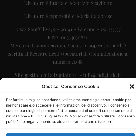
Direttore Editoriale: Maurizio Scaglione
Direttore Responsabile: Maria Calabrese
p.zza Sant’Oliva, 9 – 90141 – Palermo – 091335557
P.IVA: 06334930820
Mercurio Comunicazione Società Cooperativa a r.l. è
iscritta al Registro degli Operatori di Comunicazione al
numero 26988
Sito gestito da
La Digitale srl
–
info@ladigitale.it
Gestisci Consenso Cookie
Per fornire le migliori esperienze, utilizziamo tecnologie come i cookie per
memorizzare e/o accedere alle informazioni del dispositivo. Il consenso a
queste tecnologie ci permetterà di elaborare dati come il comportamento di
navigazione o ID unici su questo sito. Non acconsentire o ritirare il consenso
può influire negativamente su alcune caratteristiche e funzioni.