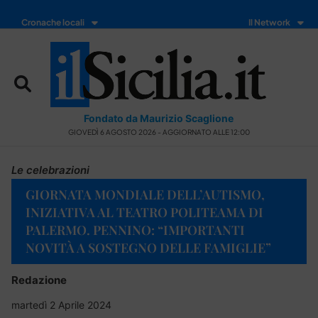
Cronache locali
Il Network
Fondato da Maurizio Scaglione
GIOVEDÌ 6 AGOSTO 2026 - AGGIORNATO ALLE 12:00
Le celebrazioni
GIORNATA MONDIALE DELL’AUTISMO,
INIZIATIVA AL TEATRO POLITEAMA DI
PALERMO. PENNINO: “IMPORTANTI
NOVITÀ A SOSTEGNO DELLE FAMIGLIE”
Redazione
martedì 2 Aprile 2024