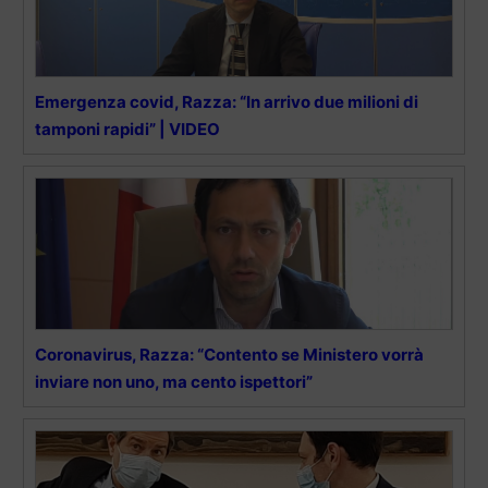
Emergenza covid, Razza: “In arrivo due milioni di
tamponi rapidi” | VIDEO
Coronavirus, Razza: “Contento se Ministero vorrà
inviare non uno, ma cento ispettori”