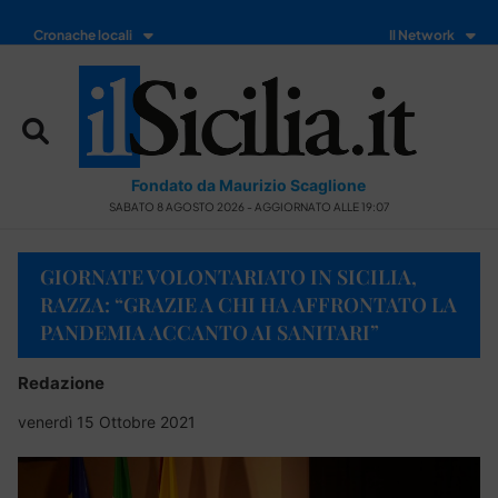
Cronache locali
Il Network
Fondato da Maurizio Scaglione
SABATO 8 AGOSTO 2026 - AGGIORNATO ALLE 19:07
GIORNATE VOLONTARIATO IN SICILIA,
RAZZA: “GRAZIE A CHI HA AFFRONTATO LA
PANDEMIA ACCANTO AI SANITARI”
Redazione
venerdì 15 Ottobre 2021