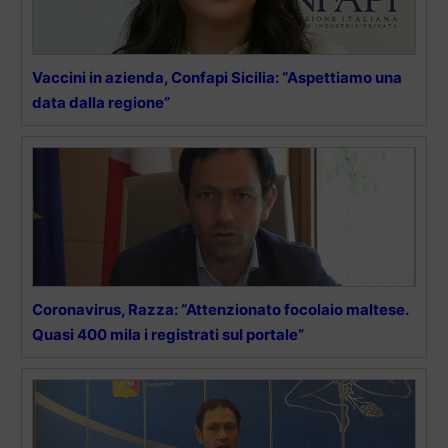
Vaccini in azienda, Confapi Sicilia: “Aspettiamo una
data dalla regione”
Coronavirus, Razza: “Attenzionato focolaio maltese.
Quasi 400 mila i registrati sul portale”