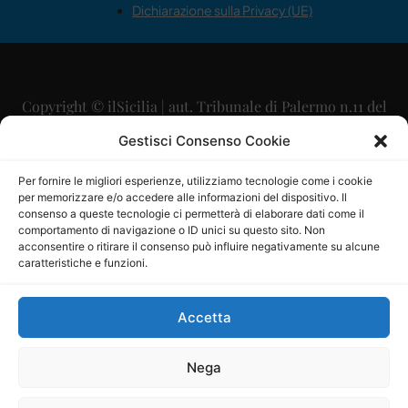
Dichiarazione sulla Privacy (UE)
Copyright © ilSicilia | aut. Tribunale di Palermo n.11 del
29/09/2015
Gestisci Consenso Cookie
Editore: Mercurio Comunicazione Soc. Coop. A.R.L.
Per fornire le migliori esperienze, utilizziamo tecnologie come i cookie
per memorizzare e/o accedere alle informazioni del dispositivo. Il
Direttore Editoriale: Maurizio Scaglione
consenso a queste tecnologie ci permetterà di elaborare dati come il
comportamento di navigazione o ID unici su questo sito. Non
Direttore Responsabile: Maria Calabrese
acconsentire o ritirare il consenso può influire negativamente su alcune
caratteristiche e funzioni.
p.zza Sant’Oliva, 9 – 90141 – Palermo – 091335557
P.IVA: 06334930820
Accetta
Mercurio Comunicazione Società Cooperativa a r.l. è
iscritta al Registro degli Operatori di Comunicazione al
Nega
numero 26988