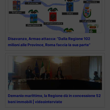
Disavanzo, Armao attacca: “Dalla Regione 102
milioni alle Province, Roma faccia la sua parte”
Demanio marittimo, la Regione dà in concessione 52
beni immobili | videointerviste