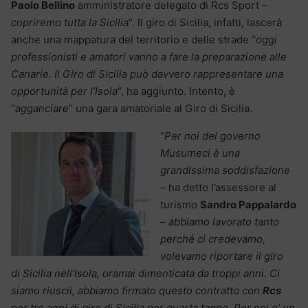
Paolo Bellino
amministratore delegato di Rcs Sport –
copriremo tutta la Sicilia
“. Il giro di Sicilia, infatti, lascerà
anche una mappatura del territorio e delle strade “
oggi
professionisti e amatori vanno a fare la preparazione alle
Canarie. Il Giro di Sicilia può davvero rappresentare una
opportunità per l’Isola
“, ha aggiunto. Intento, è
“
agganciare
” una gara amatoriale al Giro di Sicilia.
“
Per noi del governo
Musumeci è una
grandissima soddisfazione
– ha detto l’assessore al
turismo
Sandro Pappalardo
–
abbiamo lavorato tanto
perché ci credevamo,
volevamo riportare il giro
di Sicilia nell’Isola, oramai dimenticata da troppi anni. Ci
siamo riuscii, abbiamo firmato questo contratto con
Rcs
per tre anni di giro di Sicilia per quarta tappe. Per noi e’ un