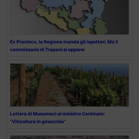
Ex Province, la Regione manda gli ispettori. Ma il
commissario di Trapani si oppone
Lettera di Musumeci al ministro Centinaio:
“Viticoltura in ginocchio”