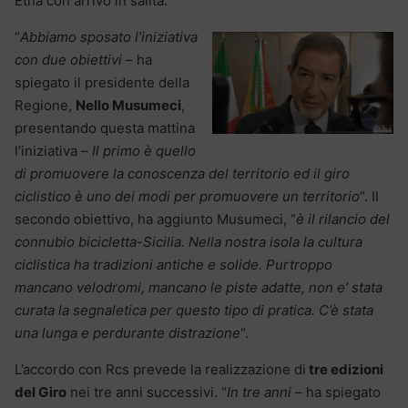
Etna con arrivo in salita.
“
Abbiamo sposato l’iniziativa
con due obiettivi
– ha
spiegato il presidente della
Regione,
Nello Musumeci
,
presentando questa mattina
l’iniziativa –
Il primo è quello
di promuovere la conoscenza del territorio ed il giro
ciclistico è uno dei modi per promuovere un territorio
“. Il
secondo obiettivo, ha aggiunto Musumeci, “
è il rilancio del
connubio bicicletta-Sicilia. Nella nostra isola la cultura
ciclistica ha tradizioni antiche e solide. Purtroppo
mancano velodromi, mancano le piste adatte, non e’ stata
curata la segnaletica per questo tipo di pratica. C’è stata
una lunga e perdurante distrazione
“.
L’accordo con Rcs prevede la realizzazione di
tre edizioni
del Giro
nei tre anni successivi. “
In tre anni
– ha spiegato