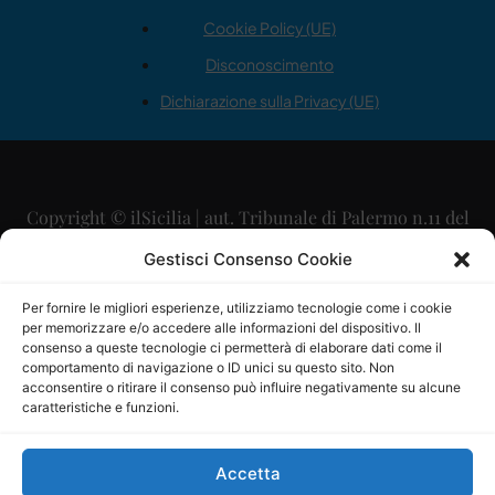
Cookie Policy (UE)
Disconoscimento
Dichiarazione sulla Privacy (UE)
Copyright © ilSicilia | aut. Tribunale di Palermo n.11 del
29/09/2015
Gestisci Consenso Cookie
Editore: Mercurio Comunicazione Soc. Coop. A.R.L.
Per fornire le migliori esperienze, utilizziamo tecnologie come i cookie
per memorizzare e/o accedere alle informazioni del dispositivo. Il
Direttore Editoriale: Maurizio Scaglione
consenso a queste tecnologie ci permetterà di elaborare dati come il
comportamento di navigazione o ID unici su questo sito. Non
Direttore Responsabile: Maria Calabrese
acconsentire o ritirare il consenso può influire negativamente su alcune
caratteristiche e funzioni.
p.zza Sant’Oliva, 9 – 90141 – Palermo – 091335557
P.IVA: 06334930820
Accetta