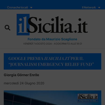
Cronache locali
Il Network
Fondato da Maurizio Scaglione
VENERDÌ 7 AGOSTO 2026 - AGGIORNATO ALLE 18:01
GOOGLE PREMIA
ILSICILIA.IT
PER IL
“JOURNALISM EMERGENCY RELIEF FUND”
Giorgia Görner Enrile
mercoledì 24 Giugno 2020