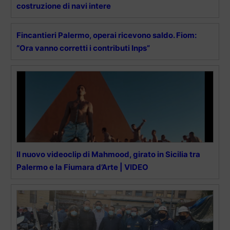
costruzione di navi intere
Fincantieri Palermo, operai ricevono saldo. Fiom:
“Ora vanno corretti i contributi Inps”
Il nuovo videoclip di Mahmood, girato in Sicilia tra
Palermo e la Fiumara d’Arte | VIDEO