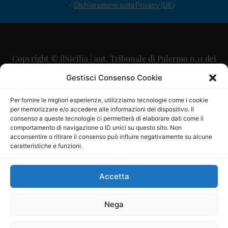
Dichiarazione sulla Privacy (UE)
Copyright © ilSicilia | aut. Tribunale di Palermo n.11 del
29/09/2015
Gestisci Consenso Cookie
Editore: Mercurio Comunicazione Soc. Coop. A.R.L.
Per fornire le migliori esperienze, utilizziamo tecnologie come i cookie
per memorizzare e/o accedere alle informazioni del dispositivo. Il
Direttore Editoriale: Maurizio Scaglione
consenso a queste tecnologie ci permetterà di elaborare dati come il
comportamento di navigazione o ID unici su questo sito. Non
Direttore Responsabile: Maria Calabrese
acconsentire o ritirare il consenso può influire negativamente su alcune
caratteristiche e funzioni.
p.zza Sant’Oliva, 9 – 90141 – Palermo – 091335557
P.IVA: 06334930820
Accetta
Mercurio Comunicazione Società Cooperativa a r.l. è
iscritta al Registro degli Operatori di Comunicazione al
Nega
numero 26988