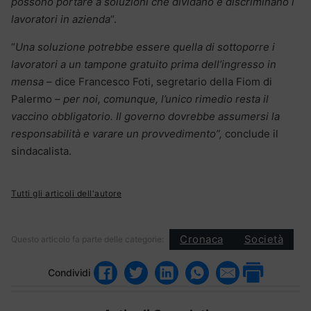
possono portare a soluzioni che dividano e discriminano i
lavoratori in azienda
“.
“
Una soluzione potrebbe essere quella di sottoporre i
lavoratori a un tampone gratuito prima dell’ingresso in
mensa –
dice Francesco Foti, segretario della Fiom di
Palermo
– per noi, comunque, l’unico rimedio resta il
vaccino obbligatorio. Il governo dovrebbe assumersi la
responsabilità e varare un provvedimento”,
conclude il
sindacalista.
Tutti gli articoli dell'autore
Cronaca
Società
Questo articolo fa parte delle categorie:
Condividi