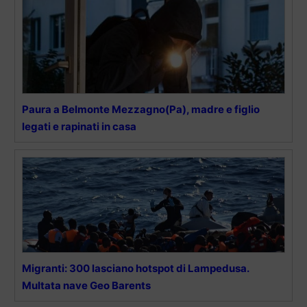
Paura a Belmonte Mezzagno(Pa), madre e figlio
legati e rapinati in casa
Migranti: 300 lasciano hotspot di Lampedusa.
Multata nave Geo Barents