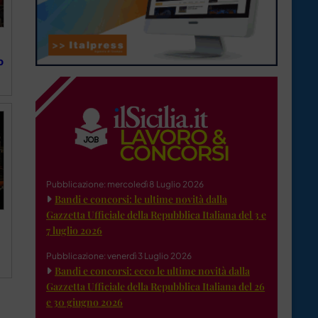
o
Pubblicazione: mercoledì 8 Luglio 2026
Bandi e concorsi: le ultime novità dalla
Gazzetta Ufficiale della Repubblica Italiana del 3 e
7 luglio 2026
Pubblicazione: venerdì 3 Luglio 2026
Bandi e concorsi: ecco le ultime novità dalla
Gazzetta Ufficiale della Repubblica Italiana del 26
e 30 giugno 2026