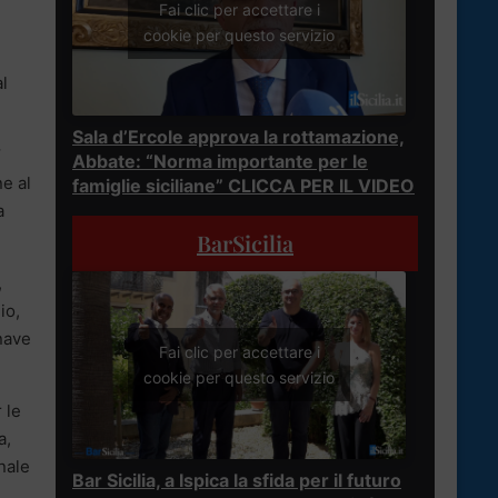
Fai clic per accettare i
cookie per questo servizio
al
Sala d’Ercole approva la rottamazione,
’
Abbate: “Norma importante per le
e al
famiglie siciliane” CLICCA PER IL VIDEO
a
BarSicilia
,
io,
nave
Fai clic per accettare i
cookie per questo servizio
 le
a,
nale
Bar Sicilia, a Ispica la sfida per il futuro