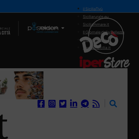
il SiciliaTivù
Siciliarurale.eu
Siciliammare.it
Il Network
Il Giornale della Bellezza
Siciliamedica.it
Sanitainsicilia.it