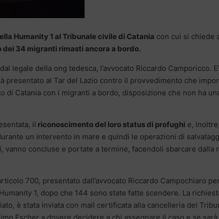
della Humanity 1 al Tribunale civile di Catania
con cui si chiede 
dei 34 migranti rimasti ancora a bordo.
 dal legale della ong tedesca, l’avvocato Riccardo Camporicco. E
rà presentato al Tar del Lazio contro il provvedimento che impon
to di Catania con i migranti a bordo, disposizione che non ha un
sentata, il
riconoscimento del loro status di profughi
e, inoltre
urante un intervento in mare e quindi le operazioni di salvatagg
 vanno concluse e portate a termine, facendoli sbarcare dalla 
 articolo 700, presentato dall’avvocato Riccardo Campochiaro per
umanity 1, dopo che 144 sono state fatte scendere. La richiest
o, è stata inviata con mail certificata alla cancelleria del Tribu
ssimo Escher a dovere decidere a chi assegnare il caso e se sarà