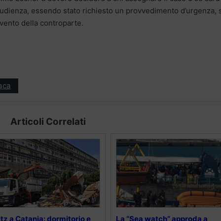
 L’udienza, essendo stato richiesto un provvedimento d’urgenza, 
ervento della controparte.
aca
Articoli Correlati
itz a Catania: dormitorio e
La “Sea watch” approda a