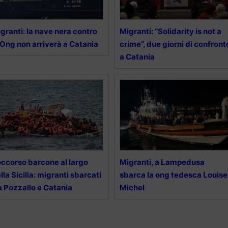
granti: la nave nera contro
Migranti: “Solidarity is not a
 Ong non arriverà a Catania
crime”, due giorni di confront
a Catania
ccorso barcone al largo
Migranti, a Lampedusa
lla Sicilia: migranti sbarcati
sbarca la ong tedesca Louise
a Pozzallo e Catania
Michel