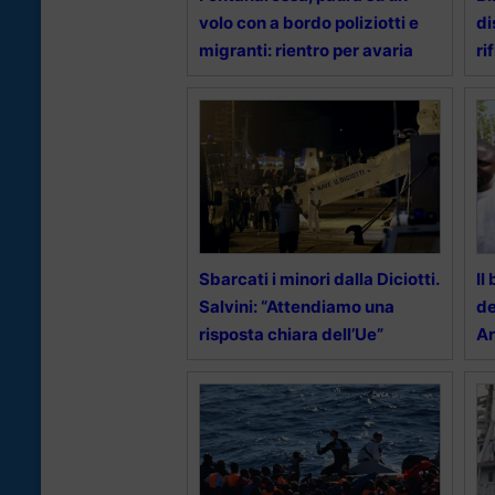
volo con a bordo poliziotti e
di
migranti: rientro per avaria
ri
Sbarcati i minori dalla Diciotti.
Il
Salvini: “Attendiamo una
de
risposta chiara dell’Ue”
Ar