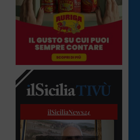
ilSiciliaNews
24