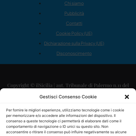
Chi siamo
Pubblicità
Contatti
Cookie Policy (UE)
Dichiarazione sulla Privacy (UE)
Disconoscimento
Copyright © ilSicilia | aut. Tribunale di Palermo n.11 del
29/09/2015
Gestisci Consenso Cookie
Editore: Mercurio Comunicazione Soc. Coop. A.R.L.
Per fornire le migliori esperienze, utilizziamo tecnologie come i cookie
per memorizzare e/o accedere alle informazioni del dispositivo. Il
Direttore Editoriale: Maurizio Scaglione
consenso a queste tecnologie ci permetterà di elaborare dati come il
comportamento di navigazione o ID unici su questo sito. Non
Direttore Responsabile: Maria Calabrese
acconsentire o ritirare il consenso può influire negativamente su alcune