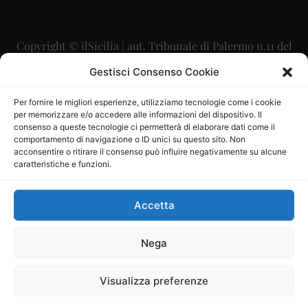
Copyright © ilSicilia | aut. Tribunale di Palermo n.11 del
29/09/2015
Gestisci Consenso Cookie
Editore: Mercurio Comunicazione Soc. Coop. A.R.L.
Per fornire le migliori esperienze, utilizziamo tecnologie come i cookie
per memorizzare e/o accedere alle informazioni del dispositivo. Il
Direttore Editoriale: Maurizio Scaglione
consenso a queste tecnologie ci permetterà di elaborare dati come il
comportamento di navigazione o ID unici su questo sito. Non
Direttore Responsabile: Maria Calabrese
acconsentire o ritirare il consenso può influire negativamente su alcune
caratteristiche e funzioni.
p.zza Sant’Oliva, 9 – 90141 – Palermo – 091335557
P.IVA: 06334930820
Accetta
Mercurio Comunicazione Società Cooperativa a r.l. è
iscritta al Registro degli Operatori di Comunicazione al
Nega
numero 26988
Visualizza preferenze
Sito gestito da
La Digitale srl
–
info@ladigitale.it