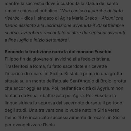
mentre la sacrestia dove è custodita la statua del santo
rimane chiusa al pubblico.
“Non capisco il perché di tanto
riserbo –
dice il sindaco di Agira Maria Greco
– Alcuni che
hanno assistito alla lacrimazione avvenuta il 20 settembre
scorso, avrebbero raccontato di altre due episodi avvenuti
a fine luglio e inizio settembre”.
Secondo la tradizione narrata dal monaco Eusebio
,
Filippo fin da giovane si avvicinò alla fede cristiana.
Trasferitosi a Roma, fu fatto sacerdote e ricevette
l’incarico di recarsi in Sicilia. Si stabili prima in una grotta
situata su un monte dell’attuale Sant’Angelo di Brolo, grotta
che ancor oggi esiste. Poi, nell’antica città di Agyrium non
lontana da Enna, ribattezzata poi Agira. Per Eusebio la
lingua siriaca fu appresa dal sacerdote durante il periodo
degli studi. Un’altra versione lo vuole nato in Siria verso
l’anno ’40 e incaricato successivamente di recarsi in Sicilia
per evangelizzare l’Isola.