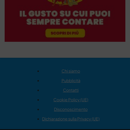
Chi siamo
Pubblicità
Contatti
Cookie Policy (UE)
Disconoscimento
Dichiarazione sulla Privacy (UE)