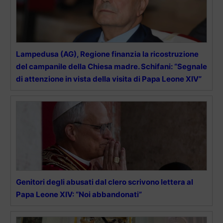
Lampedusa (AG), Regione finanzia la ricostruzione
del campanile della Chiesa madre. Schifani: “Segnale
di attenzione in vista della visita di Papa Leone XIV”
Genitori degli abusati dal clero scrivono lettera al
Papa Leone XIV: “Noi abbandonati”