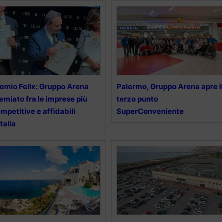
emio Felix: Gruppo Arena
Palermo, Gruppo Arena apre i
emiato fra le imprese più
terzo punto
mpetitive e affidabili
SuperConveniente
Italia