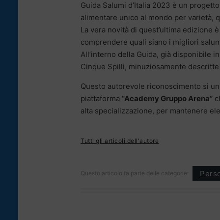
Guida Salumi d’Italia 2023 è un progett
alimentare unico al mondo per varietà, qua
La vera novità di quest’ultima edizione 
comprendere quali siano i migliori salum
All’interno della Guida, già disponibile in
Cinque Spilli, minuziosamente descritte
Questo autorevole riconoscimento si unisc
piattaforma
“Academy Gruppo Arena”
ch
alta specializzazione, per mantenere elev
Tutti gli articoli dell'autore
Pers
Questo articolo fa parte delle categorie: