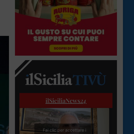
ilSiciliaNews
24
Fai clic per accettare i