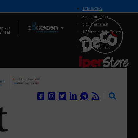
il SiciliaTivù
Siciliarurale.eu
Siciliammare.it
Il Network
Il Giornale della Bellezza
Siciliamedica.it
Sanitainsicilia.it