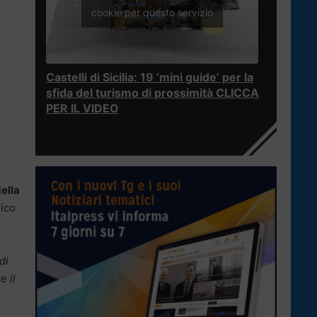
cookie per questo servizio
Castelli di Sicilia: 19 ‘mini guide’ per la
sfida del turismo di prossimità CLICCA
PER IL VIDEO
ella
rico
di
e il