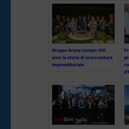
Gruppo Arena compie 100
Pr
anni: la storia di un’avventura
pr
imprenditoriale
co
d’