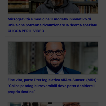
Microgravità e medicina: il modello innovativo di
UniPa che potrebbe rivoluzionare la ricerca spaziale
CLICCA PER IL VIDEO
Fine vita, parte l’iter legislativo all’Ars. Sunseri (M5s):
“Chi ha patologie irreversibili deve poter decidere il
proprio destino”