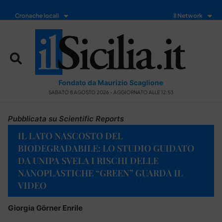
Cronache locali
Il Network
Fondato da Maurizio Scaglione
SABATO 8 AGOSTO 2026 - AGGIORNATO ALLE 12:53
Pubblicata su Scientific Reports
IL LATO NASCOSTO DEL
BIODEGRADABILE: LO STUDIO GUIDATO
DA UNIPA SVELA I RISCHI DELLE
NANOPLASTICHE “GREEN” GUARDA IL
VIDEO
Giorgia Görner Enrile