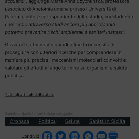
acquatici”,
aggiunge Marta Anna Szychlinska, professore
associato di Anatomia umana presso l’Università di
Palermo, autore corrispondente dello studio, concludendo
che: “S
olo attraverso studi ancora più approfonditi
potremo prevenire rischi ambientali e sanitari inattesi”.
Gli autori sottolineano quindi infine la necessità di
proseguire con ulteriori ricerche per comprendere in
maniera più precisa i meccanismi molecolari coinvolti e
valutare gli effetti a lungo termine su organismi e salute
pubblica.
Tutti gli articoli dell'autore
Questo articolo fa parte delle categorie:
Cronaca
Politica
Salute
Sanità in Sicilia
Condividi