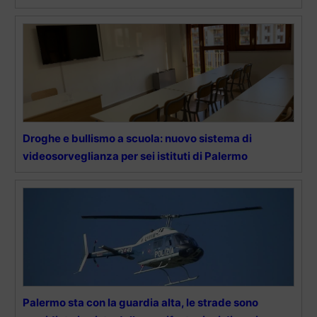
Droghe e bullismo a scuola: nuovo sistema di
videosorveglianza per sei istituti di Palermo
Palermo sta con la guardia alta, le strade sono