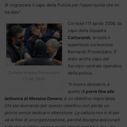
di ringraziare il capo della Polizia per l’opportunità che mi
ha dato”.
Cortese l’11 aprile 2006, da
capo della Squadra
Catturandi
, arrestò il
superboss corleonese
Bernardo Provenzano. E’
stato anche capo del
Servizio centrale operativo
Cortese arresta Provenzano
della polizia.
(11.04.2006)
“Il nostro desiderio è
quello di
porre fine alla
latitanza di
Messina Denaro
, è un obiettivo importante.
Chi sta lavorando per questo obiettivo non perde un
giorno senza dedicarvi attenzione. La cattura non è di per
sé la fine di un’organizzazione, perché bisogna assicurarli
tutti alla giustizia, specie quelli storici come lui, ma
– ha