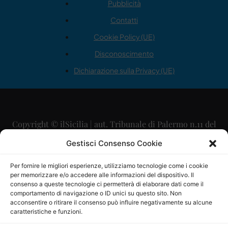
Pubblicità
Contatti
Cookie Policy (UE)
Disconoscimento
Dichiarazione sulla Privacy (UE)
Copyright © ilSicilia | aut. Tribunale di Palermo n.11 del
29/09/2015
Gestisci Consenso Cookie
Editore: Mercurio Comunicazione Soc. Coop. A.R.L.
Per fornire le migliori esperienze, utilizziamo tecnologie come i cookie
per memorizzare e/o accedere alle informazioni del dispositivo. Il
Direttore Editoriale: Maurizio Scaglione
consenso a queste tecnologie ci permetterà di elaborare dati come il
comportamento di navigazione o ID unici su questo sito. Non
Direttore Responsabile: Maria Calabrese
acconsentire o ritirare il consenso può influire negativamente su alcune
caratteristiche e funzioni.
p.zza Sant’Oliva, 9 – 90141 – Palermo – 091335557