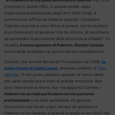
“
Vi trasmetto la mia gioia nel tornare a Palermo
. Per chi è
cresciuto in questi uffici, in queste strade, dopo
l’esperienza professionale degli anni delle stragi, è
un’emozione difficile da tradurre a parole. Considero
Palermo casa mia e sono felice di potere, con la struttura
di professionisti straordinari che ho intorno, di contribuire
ad aumentare la percezione della sicurezza ai cittadini”.
Lo
ha detto
il nuovo questore di Palermo, Renato Cortese,
incontrando la stampa nel giorno del suo insediamento.
Cortese, che arrestò Bernardo Provenzano nel 2006,
ha
preso il posto di Guido Longo
, diventato prefetto di
Vibo
Valentia
.
“Il mio primo pensiero quando mi hanno detto
che sarei venuto qua è stato di grande emozione
.
Non
sono favorevole ai ritorni, ma
– ha aggiunto Cortese –
Palermo ha un ruolo particolare nel mio percorso
professionale
e ha sfide quotidiane. Da giovane
funzionario uno ha dei sogni, tornare da questore a
Palermo mi ha riempito di grande orgoglio e non finirò mai