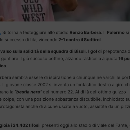
.
Si torna a festeggiare allo stadio
Renzo Barbera
. Il
Palermo
si
do successo di fila, vincendo
2-1 contro il Sudtirol
.
valso sulla solidità della squadra di Bisoli.
I
gol
di prepotenza d
onfiare il già succoso bottino, alzando l’asticella a quota
16 pu
ica
.
arbera sembra essere di ispirazione a chiunque ne varchi le port
. Il giovane classe 2002 si inventa un fantastico destro a giro c
rmano la
“bestia nera”
del numero 22. Al di là dell’ottimo guizzo
e colpe, con una posizione abbastanza discutibile, inchiodato su
protagonista anche di alcune uscite a vuoto, assistite da un pizz
ioia i 24.402 tifosi
, presenti oggi allo stadio di viale del Fante, 