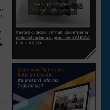
e
Fai clic per accettare i
cookie per questo servizio
iro
 è
e.
Castelli di Sicilia: 19 ‘mini guide’ per la
sfida del turismo di prossimità CLICCA
e
PER IL VIDEO
ly