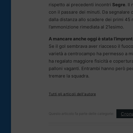
rispetto ai precedenti incontri
Segre
. I
con il passare dei minuti. Da segnalare d
dalla distanza allo scadere dei primi 45 m
l’ammonizione rimediata al 21esimo.
A mancare anche oggi è stata l’impront
Se il gol sembrava aver riacceso il fuoc
varietà a centrocampo ha permesso a mis
ha regalato maggiore fisicità e copertur
palloni vaganti. Entrambi hanno però pec
tremare la squadra.
Tutti gli articoli dell'autore
Cron
Questo articolo fa parte delle categorie: