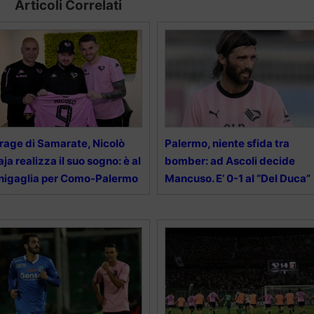
Articoli Correlati
rage di Samarate, Nicolò
Palermo, niente sfida tra
ja realizza il suo sogno: è al
bomber: ad Ascoli decide
nigaglia per Como-Palermo
Mancuso. E’ 0-1 al “Del Duca”