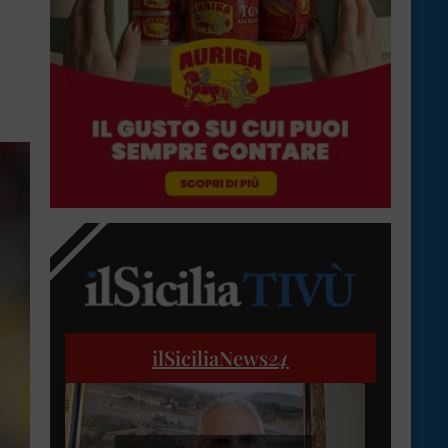
ilSiciliaNews
24