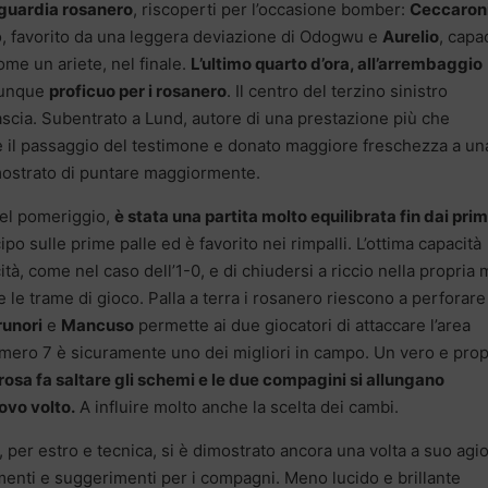
oguardia rosanero
, riscoperti per l’occasione bomber:
Ceccaron
o, favorito da una leggera deviazione di Odogwu e
Aurelio
, capa
ome un ariete, nel finale.
L’ultimo quarto d’ora, all’arrembaggio
 dunque
proficuo per i rosanero
. Il centro del terzino sinistro
ascia. Subentrato a Lund, autore di una prestazione più che
ne il passaggio del testimone e donato maggiore freschezza a un
mostrato di puntare maggiormente.
nel pomeriggio,
è stata una partita molto equilibrata fin dai prim
ipo sulle prime palle ed è favorito nei rimpalli. L’ottima capacità
cità, come nel caso dell’1-0, e di chiudersi a riccio nella propria
le trame di gioco. Palla a terra i rosanero riescono a perforare
runori
e
Mancuso
permette ai due giocatori di attaccare l’area
umero 7 è sicuramente uno dei migliori in campo. Un vero e prop
 rosa fa saltare gli schemi e le due compagini si allungano
vo volto.
A influire molto anche la scelta dei cambi.
, per estro e tecnica, si è dimostrato ancora una volta a suo agi
rimenti e suggerimenti per i compagni. Meno lucido e brillante