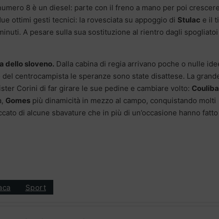
l numero 8 è un diesel: parte con il freno a mano per poi crescer
ue ottimi gesti tecnici: la rovesciata su appoggio di
Stulac
e il t
inuti. A pesare sulla sua sostituzione al rientro dagli spogliatoi
a dello sloveno.
Dalla cabina di regia arrivano poche o nulle ide
o del centrocampista le speranze sono state disattese. La grand
ter Corini di far girare le sue pedine e cambiare volto:
Couliba
a,
Gomes
più dinamicità in mezzo al campo, conquistando molti
cato di alcune sbavature che in più di un’occasione hanno fatto
aca
Sport