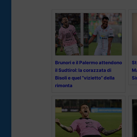
Brunori e il Palermo attendono
St
il Sudtirol: la corazzata di
Ma
Bisoli e quel “vizietto” della
Si
rimonta