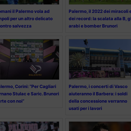
mani il Palermo vola ad
Palermo, il 2022 dei miracoli 
poli per un altro delicato
dei record: la scalata alla B, gl
ontro salvezza
arabi e bomber Brunori
lermo, Corini: “Per Cagliari
Palermo, i concerti di Vasco
rnano Stulac e Saric. Brunori
aiuteranno il Barbera: i soldi
rte con noi”
della concessione verranno
usati per i lavori