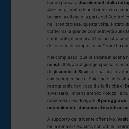
hanno pensato
due elementi della retr
48esimo, subito dopo il rientro in camp
bucare la difesa e la parta del Sudtirol c
nell’area tirolese, questa volta, è stato
conferma la grande competitività sulla f
sufficiente, il numero 31 ha accolto be
delle zone di campo su cui Corini ha di
Nel complesso, quella andata in scena 
minuti.
Il Sudtirol giunge spesso in antic
degli
uomini di Bisoli
di ripartire in velo
campo impedisce al Palermo di imbastire 
retroguardia degli ospiti e la fisicità di
B
avversaria, impensierendo Poluzzi. Il n
rapace da area di rigore.
Il pareggio dei
notevolmente, donando al match un nuo
A supporto del tridente offensivo,
Vasic
nella zona di trequarti, con ottimi inse