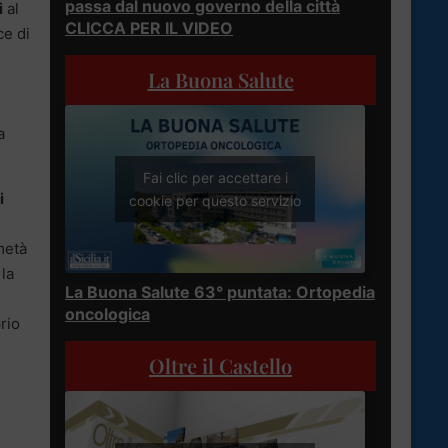
passa dal nuovo governo della città
i
al
CLICCA PER IL VIDEO
ce di
La Buona Salute
a
Fai clic per accettare i
i
cookie per questo servizio
 metà
 la
La Buona Salute 63° puntata: Ortopedia
oncologica
rio
Oltre il Castello
o