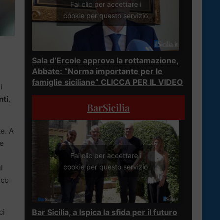
Fai clic per accettare i
cookie per questo servizio
Sala d’Ercole approva la rottamazione,
Abbate: “Norma importante per le
famiglie siciliane” CLICCA PER IL VIDEO
i
nti
,
BarSicilia
e. A
he
Fai clic per accettare i
cookie per questo servizio
l
ico
Bar Sicilia, a Ispica la sfida per il futuro
ci