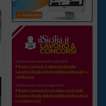
Pubblicazione: mercoledì 8 Luglio 2026
Bandi e concorsi: le ultime novità dalla
Gazzetta Ufficiale della Repubblica Italiana del 3 e
7 luglio 2026
Pubblicazione: venerdì 3 Luglio 2026
Bandi e concorsi: ecco le ultime novità dalla
Gazzetta Ufficiale della Repubblica Italiana del 26
e 30 giugno 2026