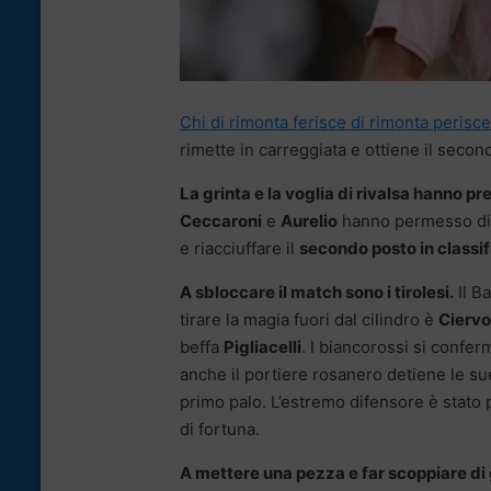
Chi di rimonta ferisce di rimonta perisce
rimette in carreggiata e ottiene il secon
La grinta e la voglia di rivalsa hanno pre
Ceccaroni
e
Aurelio
hanno permesso di g
e riacciuffare il
secondo posto in classif
A sbloccare il match sono i tirolesi.
Il B
tirare la magia fuori dal cilindro è
Ciervo
beffa
Pigliacelli
. I biancorossi si confe
anche il portiere rosanero detiene le su
primo palo. L’estremo difensore è stato 
di fortuna.
A mettere una pezza e far scoppiare di g