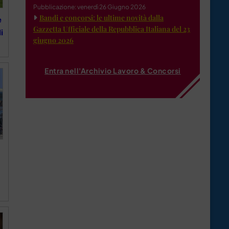
Pubblicazione: venerdì 26 Giugno 2026
Bandi e concorsi: le ultime novità dalla
e
Gazzetta Ufficiale della Repubblica Italiana del 23
i
giugno 2026
Entra nell'Archivio Lavoro & Concorsi