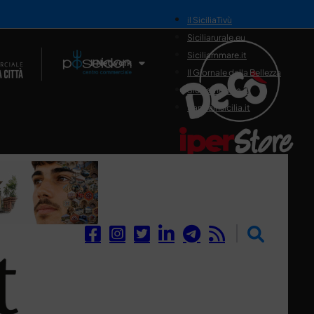
il SiciliaTivù
Siciliarurale.eu
Siciliammare.it
Il Network
Il Giornale della Bellezza
Siciliamedica.it
Sanitainsicilia.it