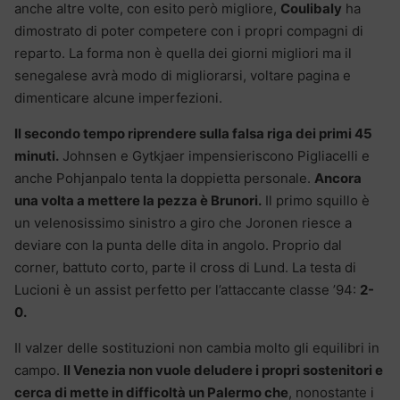
anche altre volte, con esito però migliore,
Coulibaly
ha
dimostrato di poter competere con i propri compagni di
reparto. La forma non è quella dei giorni migliori ma il
senegalese avrà modo di migliorarsi, voltare pagina e
dimenticare alcune imperfezioni.
Il secondo tempo riprendere sulla falsa riga dei primi 45
minuti.
Johnsen e Gytkjaer impensieriscono Pigliacelli e
anche Pohjanpalo tenta la doppietta personale.
Ancora
una volta a mettere la pezza è Brunori.
Il primo squillo è
un velenosissimo sinistro a giro che Joronen riesce a
deviare con la punta delle dita in angolo. Proprio dal
corner, battuto corto, parte il cross di Lund. La testa di
Lucioni è un assist perfetto per l’attaccante classe ’94:
2-
0.
Il valzer delle sostituzioni non cambia molto gli equilibri in
campo.
Il Venezia non vuole deludere i propri sostenitori e
cerca di mette in difficoltà un Palermo che
, nonostante i