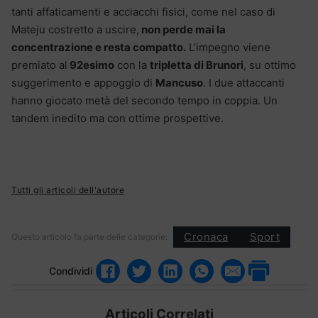
tanti affaticamenti e acciacchi fisici, come nel caso di
Mateju costretto a uscire,
non perde mai la
concentrazione e resta compatto.
L’impegno viene
premiato al
92esimo
con la
tripletta di Brunori
, su ottimo
suggerimento e appoggio di
Mancuso
. I due attaccanti
hanno giocato metà del secondo tempo in coppia. Un
tandem inedito ma con ottime prospettive.
Tutti gli articoli dell'autore
Cronaca
Sport
Questo articolo fa parte delle categorie:
Condividi
Articoli Correlati