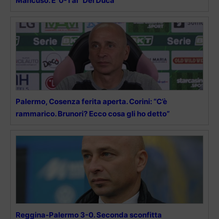
Mancuso. E’ 0-1 al “Del Duca”
Palermo, Cosenza ferita aperta. Corini: “C’è
rammarico. Brunori? Ecco cosa gli ho detto”
Reggina-Palermo 3-0. Seconda sconfitta