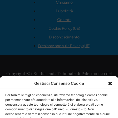
Chi siamo
Pubblicità
Contatti
Cookie Policy (UE)
Disconoscimento
Dichiarazione sulla Privacy (UE)
Copyright © ilSicilia | aut. Tribunale di Palermo n.11 del
29/09/2015
Gestisci Consenso Cookie
Editore: Mercurio Comunicazione Soc. Coop. A.R.L.
Per fornire le migliori esperienze, utilizziamo tecnologie come i cookie
per memorizzare e/o accedere alle informazioni del dispositivo. Il
Direttore Editoriale: Maurizio Scaglione
consenso a queste tecnologie ci permetterà di elaborare dati come il
comportamento di navigazione o ID unici su questo sito. Non
Direttore Responsabile: Maria Calabrese
acconsentire o ritirare il consenso può influire negativamente su alcune