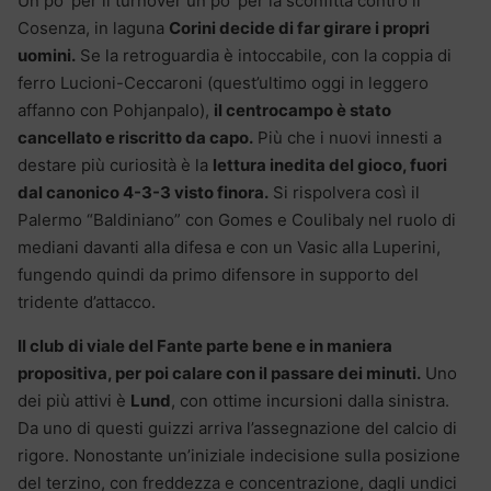
Un po’ per il turnover un po’ per la sconfitta contro il
Cosenza, in laguna
Corini decide di far girare i propri
uomini.
Se la retroguardia è intoccabile, con la coppia di
ferro Lucioni-Ceccaroni (quest’ultimo oggi in leggero
affanno con Pohjanpalo),
il centrocampo è stato
cancellato e riscritto da capo.
Più che i nuovi innesti a
destare più curiosità è la
lettura inedita del gioco, fuori
dal canonico 4-3-3 visto finora.
Si rispolvera così il
Palermo “Baldiniano” con Gomes e Coulibaly nel ruolo di
mediani davanti alla difesa e con un Vasic alla Luperini,
fungendo quindi da primo difensore in supporto del
tridente d’attacco.
Il club di viale del Fante parte bene e in maniera
propositiva, per poi calare con il passare dei minuti.
Uno
dei più attivi è
Lund
, con ottime incursioni dalla sinistra.
Da uno di questi guizzi arriva l’assegnazione del calcio di
rigore. Nonostante un’iniziale indecisione sulla posizione
del terzino, con freddezza e concentrazione, dagli undici