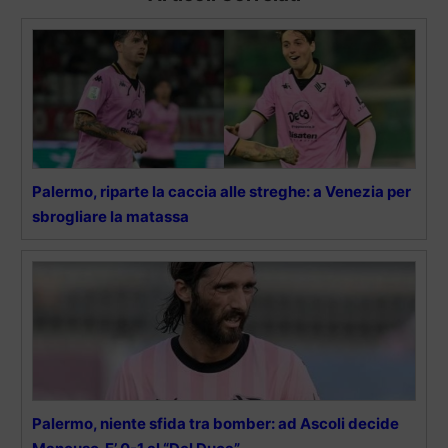
Palermo, riparte la caccia alle streghe: a Venezia per
sbrogliare la matassa
Palermo, niente sfida tra bomber: ad Ascoli decide