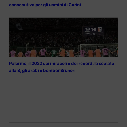
consecutiva per gli uomini di Corini
Palermo, il 2022 dei miracoli e dei record: la scalata
alla B, gli arabi e bomber Brunori