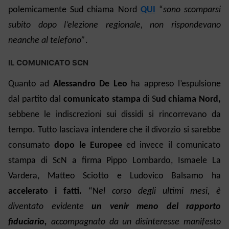
polemicamente Sud chiama Nord
QUI
“
sono scomparsi
subito dopo l’elezione regionale, non rispondevano
neanche al telefono”
.
IL COMUNICATO SCN
Quanto ad
Alessandro De Leo
ha appreso l’espulsione
dal partito dal
comunicato stampa
di S
ud chiama Nord,
sebbene le indiscrezioni sui dissidi si rincorrevano da
tempo. Tutto lasciava intendere che il divorzio si sarebbe
consumato
dopo le Europee
ed invece il comunicato
stampa di ScN a firma Pippo Lombardo, Ismaele La
Vardera, Matteo Sciotto e Ludovico Balsamo ha
accelerato i fatti.
“
N
el corso degli ultimi mesi, è
diventato evidente
un venir meno del rapporto
fiduciario
,
accompagnato da un disinteresse manifesto