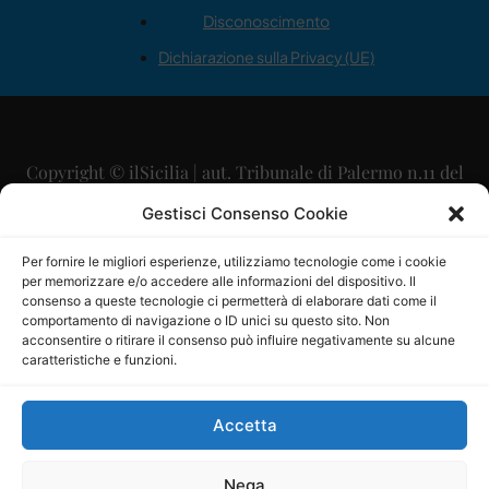
Disconoscimento
Dichiarazione sulla Privacy (UE)
Copyright © ilSicilia | aut. Tribunale di Palermo n.11 del
29/09/2015
Gestisci Consenso Cookie
Editore: Mercurio Comunicazione Soc. Coop. A.R.L.
Per fornire le migliori esperienze, utilizziamo tecnologie come i cookie
per memorizzare e/o accedere alle informazioni del dispositivo. Il
Direttore Editoriale: Maurizio Scaglione
consenso a queste tecnologie ci permetterà di elaborare dati come il
comportamento di navigazione o ID unici su questo sito. Non
Direttore Responsabile: Maria Calabrese
acconsentire o ritirare il consenso può influire negativamente su alcune
caratteristiche e funzioni.
p.zza Sant’Oliva, 9 – 90141 – Palermo – 091335557
P.IVA: 06334930820
Accetta
Mercurio Comunicazione Società Cooperativa a r.l. è
iscritta al Registro degli Operatori di Comunicazione al
Nega