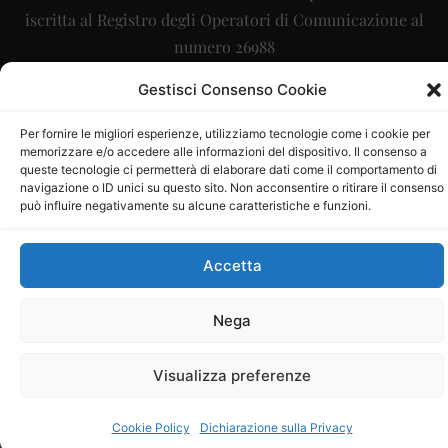
iscritta al Registro degli Operatori di Comunicazione al
numero 26988
Sito gestito da
La Digitale srl
–
info@ladigitale.it
Gestisci Consenso Cookie
Per fornire le migliori esperienze, utilizziamo tecnologie come i cookie per
memorizzare e/o accedere alle informazioni del dispositivo. Il consenso a
queste tecnologie ci permetterà di elaborare dati come il comportamento di
navigazione o ID unici su questo sito. Non acconsentire o ritirare il consenso
può influire negativamente su alcune caratteristiche e funzioni.
Accetta
Nega
Visualizza preferenze
Cookie Policy
Dichiarazione sulla Privacy