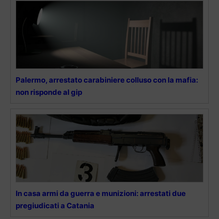
Palermo, arrestato carabiniere colluso con la mafia:
non risponde al gip
In casa armi da guerra e munizioni: arrestati due
pregiudicati a Catania