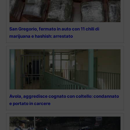
San Gregorio, fermato in auto con 11 chili di
marijuana e hashish: arrestato
Avola, aggredisce cognato con coltello: condannato
e portato in carcere