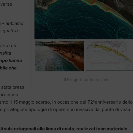
iverse
i
– abbiamo
o quattro
imere un
nalità
empo hanno
bile che
Il Progetto anti erosione
a stata presa
ordinaria
ento il 15 maggio scorso, in occasione del 72°anniversario dello
o privilegiate tipologie di opere non invasive dal punto di vista
lli sub-ortogonali alla linea di costa, realizzati con materiale