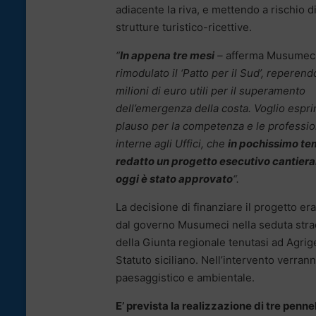
adiacente la riva, e mettendo a rischio d
strutture turistico-ricettive.
“
In appena tre mesi
–
afferma Musumec
rimodulato il ‘Patto per il Sud’, reperend
milioni di euro utili per il superamento
dell’emergenza della costa. Voglio espr
plauso per la competenza e le professio
interne agli Uffici, che
in pochissimo t
redatto un progetto esecutivo cantiera
oggi è stato approvato
“.
La decisione di finanziare il progetto er
dal governo Musumeci nella seduta stra
della Giunta regionale tenutasi ad Agrig
Statuto siciliano. Nell’intervento verrann
paesaggistico e ambientale.
E’ prevista la realizzazione di tre penne