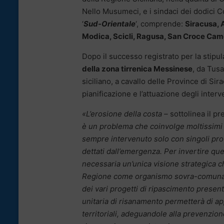
Nello Musumeci, e i sindaci dei dodici
‘
Sud-Orientale
‘, comprende:
Siracusa, A
Modica, Scicli, Ragusa, San Croce Came
Dopo il successo registrato per la stipul
della zona tirrenica Messinese
, da Tusa
siciliano, a cavallo delle Province di Si
pianificazione e l’attuazione degli interve
«L’erosione della costa –
sottolinea il p
è un problema che coinvolge moltissimi e
sempre intervenuto solo con singoli p
dettati dall’emergenza. Per invertire qu
necessaria un’unica visione strategica 
Regione come organismo sovra-comunale
dei vari progetti di ripascimento present
unitaria di risanamento permetterà di ap
territoriali, adeguandole alla prevenzione