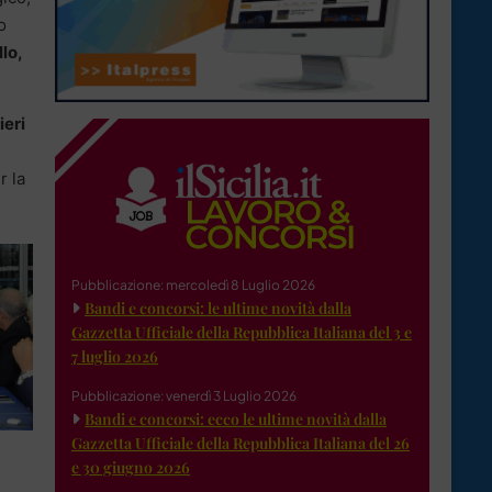
o
lo,
ieri
r la
Pubblicazione: mercoledì 8 Luglio 2026
Bandi e concorsi: le ultime novità dalla
Gazzetta Ufficiale della Repubblica Italiana del 3 e
7 luglio 2026
Pubblicazione: venerdì 3 Luglio 2026
Bandi e concorsi: ecco le ultime novità dalla
Gazzetta Ufficiale della Repubblica Italiana del 26
e 30 giugno 2026