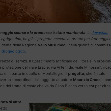
 maggio scorso e la promessa è stata mantenuta
: la
devastata
a agrigentina, ha già il progetto esecutivo pronto per fronteggia
esidente della Regione
Nello Musumeci
, nella qualità di commiss
 idrogeologico
.
renza di servizi. Il
ripascimento
artificiale del litorale in erosion
a protezione del viale Eracle, via Artemide, viale Minosse)’, rica
ea e in parte in quello di Montallegro.
Il progetto
, che è stato
governo – coordinati dal soggetto attuatore
Maurizio Croce
– po
ne del tratto di costa che va da Capo Bianco verso est per circa
trata di oltre
etto