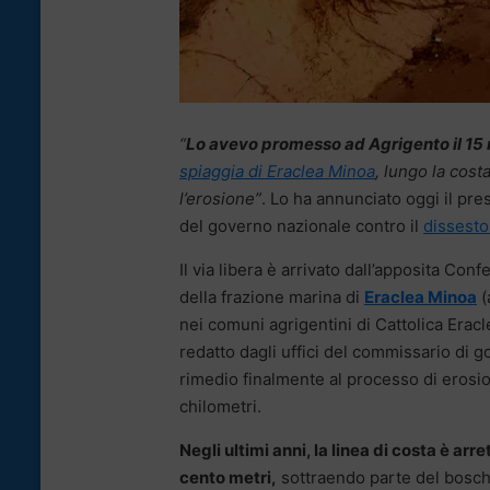
“
Lo avevo promesso ad Agrigento il 15
spiaggia di Eraclea Minoa
, lungo la cost
l’erosione”
. Lo ha annunciato oggi il pr
del governo nazionale contro il
dissesto
Il via libera è arrivato dall’apposita Confe
della frazione marina di
Eraclea Minoa
(
nei comuni agrigentini di Cattolica Eracl
redatto dagli uffici del commissario di 
rimedio finalmente al processo di erosio
chilometri.
Negli ultimi anni, la linea di costa è arre
cento metri,
sottraendo parte del bosch