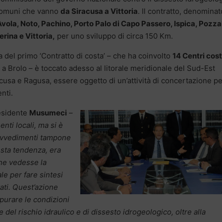
 Comuni che vanno
da Siracusa a Vittoria
. Il contratto, denominat
vola, Noto, Pachino, Porto Palo di Capo Passero, Ispica, Pozzal
rina e Vittoria,
per uno sviluppo di circa 150 Km.
a del primo ‘Contratto di costa’ – che ha coinvolto
14 Centri cost
 a Brolo – è toccato adesso al litorale meridionale del Sud-Est
racusa e Ragusa, essere oggetto di un’attività di concertazione pe
nti.
residente
Musumeci
–
nti locali, ma si è
rovvedimenti tampone
esta tendenza, era
che vedesse la
 per fare sintesi
ati. Quest’azione
purare le condizioni
 del rischio idraulico e di dissesto idrogeologico, oltre alla