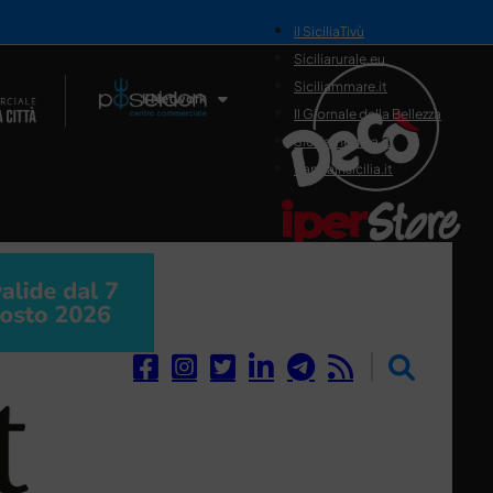
il SiciliaTivù
Siciliarurale.eu
Siciliammare.it
Il Network
Il Giornale della Bellezza
Siciliamedica.it
Sanitainsicilia.it