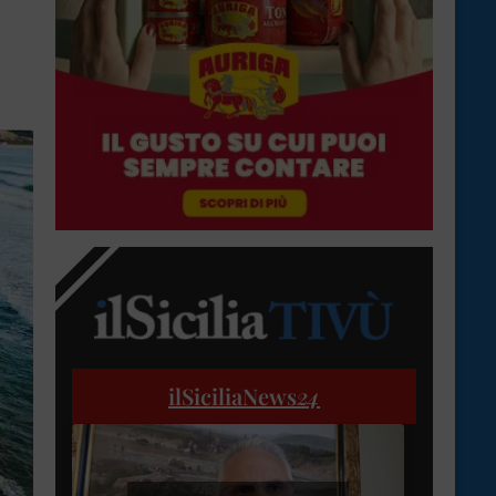
ilSiciliaNews
24