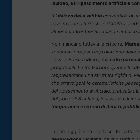
lapideo, e il ripascimento artificiale con
“
L’utilizzo della sabbia
consentirà, da un
cave marine o terrestri e dall’altro rend
almeno un trentennio, ridando impulso all
Non mancano tuttavia le critiche.
Marea
soddisfazione per l’approvazione delle o
salvare Eraclea Minoa, ma
nutre parecc
progettuali. Le tre barriere (pennelli sub
rappresentano una struttura rigida di ve
che stravolgerà le caratteristiche paesag
del ripascimento artificiale, praticata u
del porto di Siculiana, in assenza di modi
temporaneo e spreco di denaro pubbli
Intanto oggi è stato sottoscritto, a Pala
della Regione Siciliana, nella qualità d