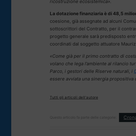
ricostruzione ecosistemica».
La dotazione finanziaria è di 48,5 milio
coesione, già assegnate ad alcuni Comuni, d
sottoscrittori del Contratto, per il contr
progetto generale sarà predisposto entr
coordinati dal soggetto attuatore Mauriz
«Come già per il primo contratto di cost
volano che lega l’ambiente al rilancio tu
Parco, i gestori delle Riserve naturali, i
essere avviata una sinergia propositiva 
Tutti gli articoli dell'autore
Cron
Questo articolo fa parte delle categorie: