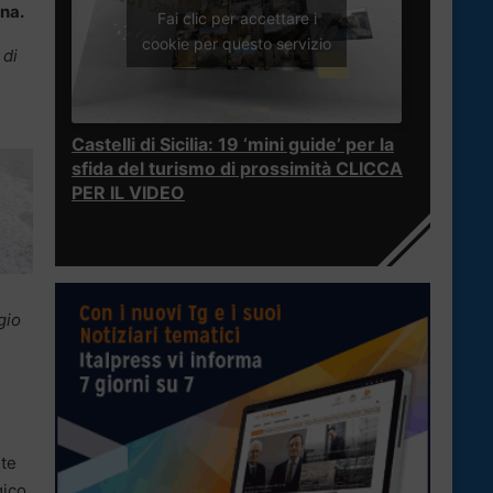
ina.
Fai clic per accettare i
cookie per questo servizio
 di
Castelli di Sicilia: 19 ‘mini guide’ per la
sfida del turismo di prossimità CLICCA
PER IL VIDEO
gio
nte
gico,