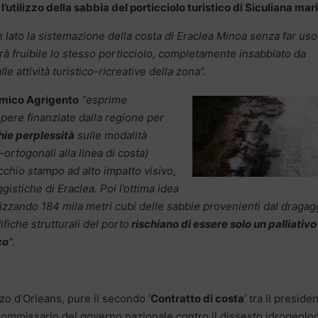
 l’utilizzo della sabbia del porticciolo turistico di Siculiana mar
 lato la sistemazione della costa di Eraclea Minoa senza far uso
erà fruibile lo stesso porticciolo, completamente insabbiato da
e attività turistico-ricreative della zona”.
mico Agrigento
“esprime
pere finanziate dalla regione per
hie perplessità
sulle modalità
-ortogonali alla linea di costa)
cchio stampo ad alto impatto visivo,
gistiche di Eraclea. Poi l’ottima idea
tilizzando 184 mila metri cubi delle sabbie provenienti dal dragag
fiche strutturali del porto
rischiano di essere solo un palliativo
co
“.
zzo d’Orleans, pure il secondo ‘
Contratto di costa
‘ tra il preside
i Commissario del governo nazionale contro il dissesto idrogeolo