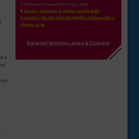
Pubblicazione: venerdì 26 Giugno 2026
Bandi e concorsi: le ultime novità dalla
Gazzetta Ufficiale della Repubblica Italiana del 23
i
giugno 2026
Entra nell'Archivio Lavoro & Concorsi
e il
nti
nza».