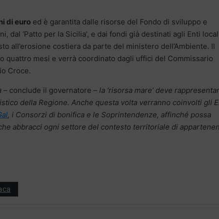
ni di euro
ed è garantita dalle risorse del Fondo di sviluppo e
al ‘Patto per la Sicilia’, e dai fondi già destinati agli Enti local
asto all’erosione costiera da parte del ministero dell’Ambiente. Il
o quattro mesi e verrà coordinato dagli uffici del Commissario
io Croce.
a –
conclude il governatore
– la ‘risorsa mare’ deve rappresentar
ristico della Regione. Anche questa volta verranno coinvolti gli E
Gal
, i Consorzi di bonifica e le Soprintendenze, affinché possa
che abbracci ogni settore del contesto territoriale di appartene
aca