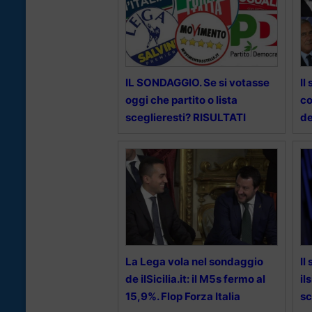
IL SONDAGGIO. Se si votasse
Il
oggi che partito o lista
co
sceglieresti? RISULTATI
de
La Lega vola nel sondaggio
Il
de ilSicilia.it: il M5s fermo al
il
15,9%. Flop Forza Italia
sc