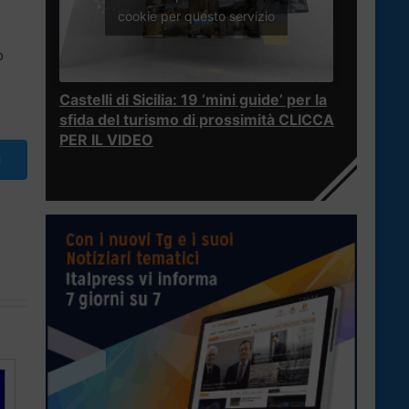
cookie per questo servizio
o
Castelli di Sicilia: 19 ‘mini guide’ per la
sfida del turismo di prossimità CLICCA
PER IL VIDEO
i