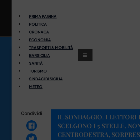
PRIMA PAGINA
POLITICA
CRONACA
ECONOMIA
TRASPORTI & MOBILITÀ
BARSICILIA
SANITÀ
TURISMO
SINDACI DI SICILIA
METEO
Condividi
IL SONDAGGIO. I LETTORI D
SCELGONO I 5 STELLE, NO
CENTRODESTRA, SORPRE