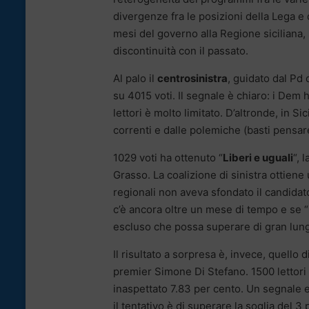
divergenze fra le posizioni della Lega e 
mesi del governo alla Regione siciliana, 
discontinuità con il passato.
Al palo il
centrosinistra
, guidato dal Pd 
su 4015 voti. Il segnale è chiaro: i Dem
lettori è molto limitato. D’altronde, in Si
correnti e dalle polemiche (basti pensare 
1029 voti ha ottenuto “
Liberi e uguali
“, 
Grasso. La coalizione di sinistra ottien
regionali non aveva sfondato il candidat
c’è ancora oltre un mese di tempo e se “L
escluso che possa superare di gran lung
Il risultato a sorpresa è, invece, quello d
premier Simone Di Stefano. 1500 lettor
inaspettato 7.83 per cento. Un segnale e 
il tentativo è di superare la soglia del 