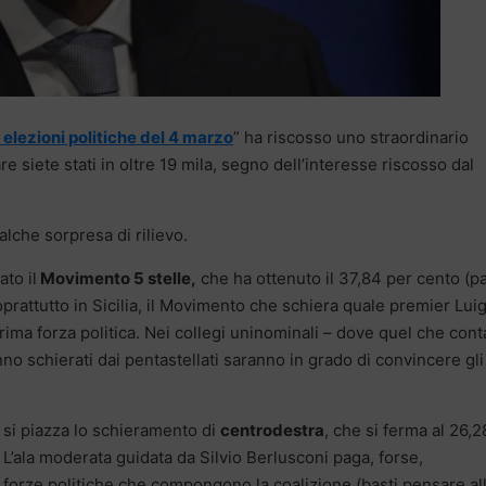
elezioni politiche del 4 marzo
” ha riscosso uno straordinario
re siete stati in oltre 19 mila, segno dell’interesse riscosso dal
lche sorpresa di rilievo.
ato il
Movimento 5 stelle,
che ha ottenuto il 37,84 per cento (pa
attutto in Sicilia, il Movimento che schiera quale premier Luig
ma forza politica. Nei collegi uninominali – dove quel che cont
no schierati dai pentastellati saranno in grado di convincere gli
 si piazza lo schieramento di
centrodestra
, che si ferma al 26,2
 L’ala moderata guidata da Silvio Berlusconi paga, forse,
e forze politiche che compongono la coalizione (basti pensare al