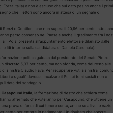
di Forza Italia) e non è escluso che sul dato pesino anche i primi
segno che i lettori sono ancora in attesa di un segnale di
di Renzi e Gentiloni, che non supera il 20,96 per cento, attestan
 hanno perso consenso nel Paese e anche il gradimento fra i nost
cilia il Pd si presenta all’appuntamento elettorale dilaniato dalle
le liti interne sulla candidatura di Daniela Cardinale).
la formazione politica guidata dal presidente del Senato Pietro
e un discreto 5,37 per cento, ma non sfonda, come del resto alle
o di sinistra Claudio Fava. Per recuperare voti a sinistra, comun
iberi e uguali” dovesse incalzare il Pd sui temi sociali non è
a il dato del sondaggio.
i
Casapound Italia
, la formazione di destra che schiera come
i hanno affermato che voteranno per Casapound, che ottiene un
una prova di forza di cui tenere conto, anche se a livello nazio
3 per cento per entrare in parlamento. Un risultato che appare