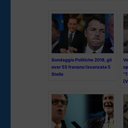
Sondaggio Politiche 2018, gli
Ve
over 55 frenano l’avanzata 5
op
Stelle
“T
[V