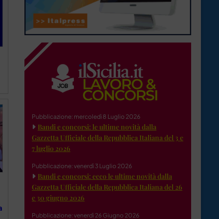
Pubblicazione: mercoledì 8 Luglio 2026
Bandi e concorsi: le ultime novità dalla
Gazzetta Ufficiale della Repubblica Italiana del 3 e
7 luglio 2026
Pubblicazione: venerdì 3 Luglio 2026
Bandi e concorsi: ecco le ultime novità dalla
Gazzetta Ufficiale della Repubblica Italiana del 26
e 30 giugno 2026
a
Pubblicazione: venerdì 26 Giugno 2026