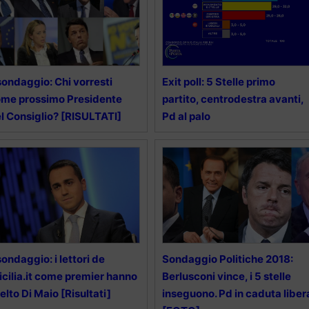
 sondaggio: Chi vorresti
Exit poll: 5 Stelle primo
me prossimo Presidente
partito, centrodestra avanti,
l Consiglio? [RISULTATI]
Pd al palo
 sondaggio: i lettori de
Sondaggio Politiche 2018:
sicilia.it come premier hanno
Berlusconi vince, i 5 stelle
elto Di Maio [Risultati]
inseguono. Pd in caduta liber