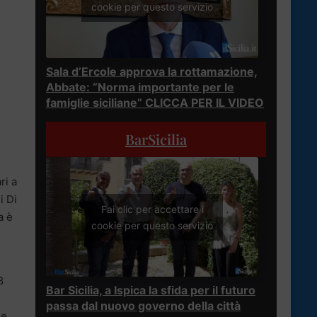
cookie per questo servizio
Sala d’Ercole approva la rottamazione,
Abbate: “Norma importante per le
famiglie siciliane” CLICCA PER IL VIDEO
BarSicilia
ri a
i Di
Fai clic per accettare i
a è
cookie per questo servizio
8
Bar Sicilia, a Ispica la sfida per il futuro
passa dal nuovo governo della città
le