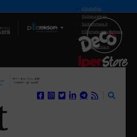
il SiciliaTivù
Siciliarurale.eu
Siciliammare.it
Il Network
Il Giornale della Bellezza
Siciliamedica.it
Sanitainsicilia.it