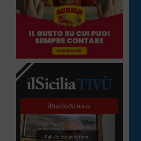
ilSiciliaNews
24
Fai clic per accettare i