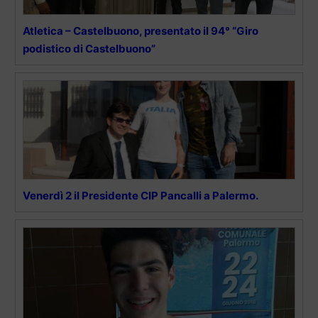
Atletica – Castelbuono, presentato il 94° “Giro
podistico di Castelbuono”
Venerdì 2 il Presidente CIP Pancalli a Palermo.