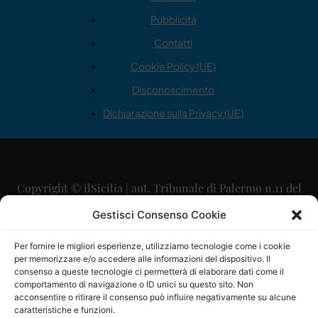
Pubblicità
Contatti
Cookie Policy (UE)
Disconoscimento
Dichiarazione sulla Privacy (UE)
Copyright © ilSicilia | aut. Tribunale di Palermo n.11 del
29/09/2015
Gestisci Consenso Cookie
Editore: Mercurio Comunicazione Soc. Coop. A.R.L.
Per fornire le migliori esperienze, utilizziamo tecnologie come i cookie
per memorizzare e/o accedere alle informazioni del dispositivo. Il
Direttore Editoriale: Maurizio Scaglione
consenso a queste tecnologie ci permetterà di elaborare dati come il
comportamento di navigazione o ID unici su questo sito. Non
Direttore Responsabile: Maria Calabrese
acconsentire o ritirare il consenso può influire negativamente su alcune
caratteristiche e funzioni.