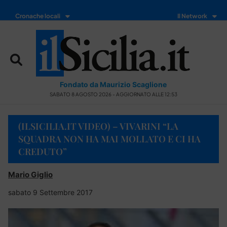
Cronache locali
Il Network
Fondato da Maurizio Scaglione
SABATO 8 AGOSTO 2026 - AGGIORNATO ALLE 12:53
(ILSICILIA.IT VIDEO) – VIVARINI “LA
SQUADRA NON HA MAI MOLLATO E CI HA
CREDUTO”
Mario Giglio
sabato 9 Settembre 2017