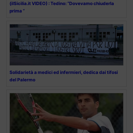
(ilSicilia.it VIDEO) : Tedino: “Dovevamo chiuderla
prima “
Solidarietà a medici ed infermieri, dedica dai tifosi
del Palermo