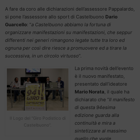
A fare da coro alle dichiarazioni dell’assessore Pappalardo,
si pone l’assessore allo sport di Castelbuono
Dario
Guarcello
: “
a Castelbuono abbiamo la fortuna di
organizzare manifestazioni su manifestazioni, che seppur
differenti nei generi rimangono legate tutte tra loro ed
ognuna per così dire riesce a promuovere ed a tirare la
successiva, in un circolo virtuoso
“.
La prima novità dell’evento
è il nuovo manifestato,
presentato dall’ideatore
Mario Norata
, il quale ha
dichiarato che “
Il manifesto
di questa 94esima
edizione guarda alla
Il Logo del “Giro Podistico di
continuità e mira a
Castelbuono”.
sintetizzare al massimo
quello che vuole