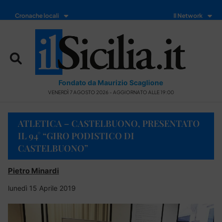
Cronache locali
Il Network
Fondato da Maurizio Scaglione
VENERDÌ 7 AGOSTO 2026 - AGGIORNATO ALLE 19:00
ATLETICA – CASTELBUONO, PRESENTATO
IL 94° “GIRO PODISTICO DI
CASTELBUONO”
Pietro Minardi
lunedì 15 Aprile 2019