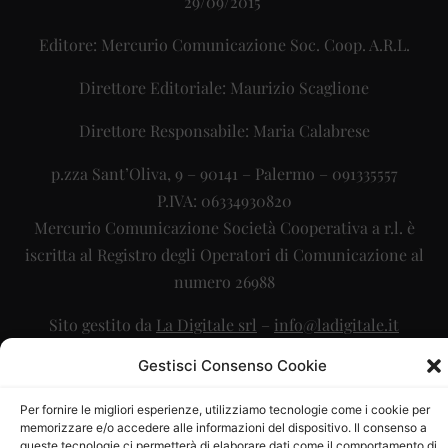
29/09/2015
Editore: Mercurio Comunicazione Soc. Coop. A.R.L.
Direttore Editoriale: Maurizio Scaglione
Direttore Responsabile: Maria Calabrese
p.zza Sant’Oliva, 9 – 90141 – Palermo – 091335557
P.IVA: 06334930820
Mercurio Comunicazione Società Cooperativa a r.l. è
iscritta al Registro degli Operatori di Comunicazione al
numero 26988
Sito gestito da
La Digitale srl
–
info@ladigitale.it
Gestisci Consenso Cookie
Per fornire le migliori esperienze, utilizziamo tecnologie come i cookie per
memorizzare e/o accedere alle informazioni del dispositivo. Il consenso a
queste tecnologie ci permetterà di elaborare dati come il comportamento di