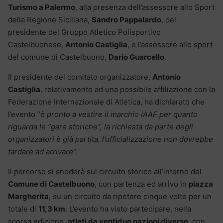
Turismo a Palermo
, alla presenza dell’assessore allo Sport
della Regione Siciliana,
Sandro Pappalardo
, del
presidente del Gruppo Atletico Polisportivo
Castelbuonese,
Antonio Castiglia
, e l’assessore allo sport
del comune di Castelbuono,
Dario Guarcello
.
Il presidente del comitato organizzatore,
Antonio
Castiglia
, relativamente ad una possibile affiliazione con la
Federazione Internazionale di Atletica, ha dichiarato che
l’evento “
è pronto a vestire il marchio IAAF per quanto
riguarda le “gare storiche”, la richiesta da parte degli
organizzatori è già partita, l’ufficializzazione non dovrebbe
tardare ad arrivare
“.
Il percorso si snoderà sul circuito storico all’interno del
Comune di Castelbuono
, con partenza ed arrivo in
piazza
Margherita
, su un circuito da ripetere cinque volte per un
totale di
11,3 km
. L’evento ha visto partecipare, nella
scorsa edizione,
atleti da ventidue nazioni diverse
, con