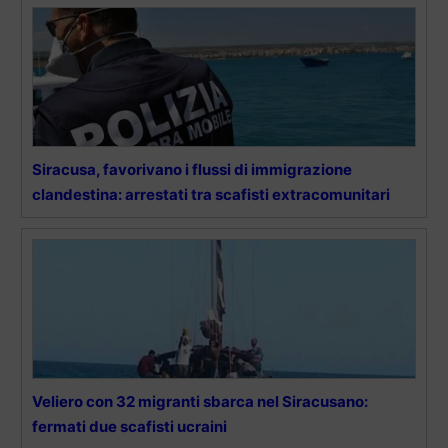
Siracusa, favorivano i flussi di immigrazione
clandestina: arrestati tra scafisti extracomunitari
Veliero con 32 migranti sbarca nel Siracusano:
fermati due scafisti ucraini