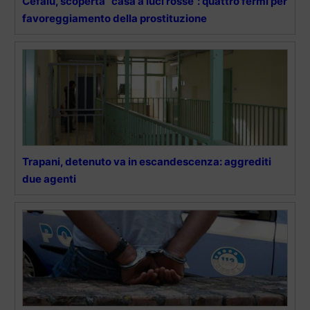
Cefalù, scoperta “casa a luci rosse”: quattro fermi per
favoreggiamento della prostituzione
Trapani, detenuto va in escandescenza: aggrediti
due agenti