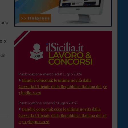
i uno
e o
 un
Pubblicazione: mercoledì 8 Luglio 2026
Bandi e concorsi: le ultime novità dalla
Gazzetta Ufficiale della Repubblica Italiana del 3 e
7 luglio 2026
Pubblicazione: venerdì 3 Luglio 2026
Bandi e concorsi: ecco le ultime novità dalla
Gazzetta Ufficiale della Repubblica Italiana del 26
e 30 giugno 2026