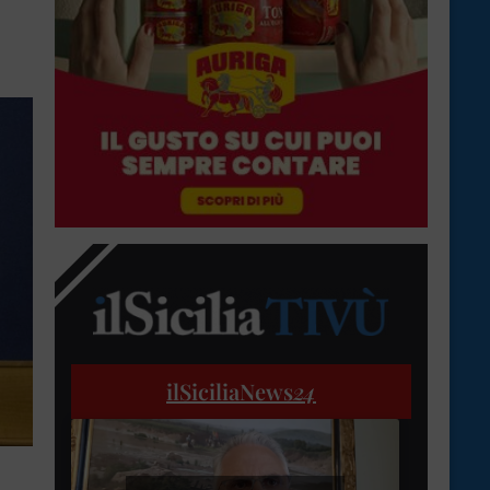
ilSiciliaNews
24