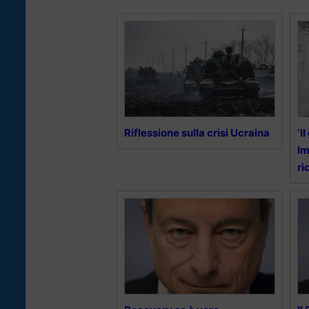
Riflessione sulla crisi Ucraina
‘I
Im
ri