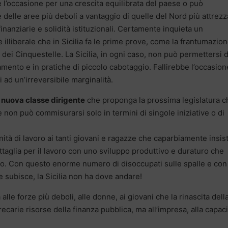
e l’occasione per una crescita equilibrata del paese o può
elle aree più deboli a vantaggio di quelle del Nord più attrezz
 finanziarie e solidità istituzionali. Certamente inquieta un
illiberale che in Sicilia fa le prime prove, come la frantumazion
dei Cinquestelle. La Sicilia, in ogni caso, non può permettersi d
iamento e in pratiche di piccolo cabotaggio. Fallirebbe l’occasion
ad un’irreversibile marginalità.
 nuova classe dirigente
che proponga la prossima legislatura c
e non può commisurarsi solo in termini di singole iniziative o di
nità di lavoro ai tanti giovani e ragazze che caparbiamente insi
battaglia per il lavoro con uno sviluppo produttivo e duraturo che
to. Con questo enorme numero di disoccupati sulle spalle e con 
 subisce, la Sicilia non ha dove andare!
lle forze più deboli, alle donne, ai giovani che la rinascita dell
recarie risorse della finanza pubblica, ma all’impresa, alla capaci