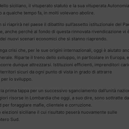
dello siciliano, il vituperato statuto e la sua vituperata Autonomia
 fino a qualche tempo fa, in molti volevano abolire.
 riaprirà nel paese il dibattito sull’assetto istituzionale del Pa
e, anche perché al fondo di questa rinnovata rivendicazione vi 
 dei nuovi scenari economici che si stanno riaprendo.
ga crisi che, per le sue origini internazionali, oggi è aiutato an
erale. Riparte il treno dello sviluppo, in particolare in Europa, 
orre dunque attrezzarsi. Istituzioni efficienti, imprenditori cari
erritori sicuri da ogni punto di vista in grado di attrarre
 per lo sviluppo.
la prima tappa per un successivo sganciamento dall’unità nazio
giori risorse in Lombardia che oggi, a suo dire, sono sottratte da
ud per foraggiare mafie, clientele e corruzione.
elezioni siciliane il cui risultato peserà nuovamente sulle
intero Sud.