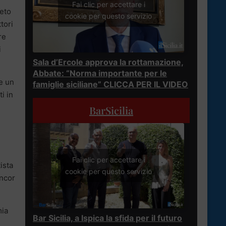
Fai clic per accettare i
neto
cookie per questo servizio
tori
re
i
Sala d’Ercole approva la rottamazione,
Abbate: “Norma importante per le
re un
famiglie siciliane” CLICCA PER IL VIDEO
i in
BarSicilia
Fai clic per accettare i
ista
cookie per questo servizio
ancor
mia
Bar Sicilia, a Ispica la sfida per il futuro