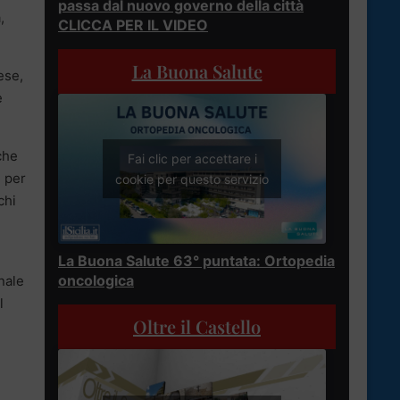
passa dal nuovo governo della città
,
CLICCA PER IL VIDEO
La Buona Salute
ese,
è
che
Fai clic per accettare i
e per
cookie per questo servizio
chi
La Buona Salute 63° puntata: Ortopedia
oncologica
nale
l
Oltre il Castello