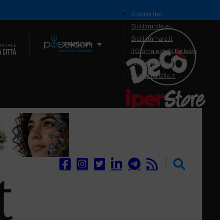
il SiciliaTivù
Siciliarurale.eu
Siciliammare.it
Il Network
Il Giornale della Bellezza
Siciliamedica.it
Sanitainsicilia.it