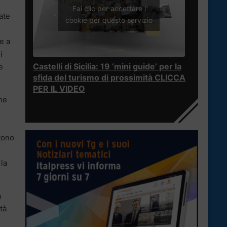
Fai clic per accettare i
ate
cookie per questo servizio
e a
i
Castelli di Sicilia: 19 ‘mini guide’ per la
e
sfida del turismo di prossimità CLICCA
PER IL VIDEO
he
stono
la
a
tà