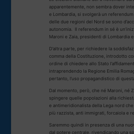
apparentemente, non sembra dover intere
e Lombardia, si svolgerà un referendum c
delle due regioni del Nord se sono d’a
autonomia. Il referendum in sé è un’inizi
Maroni e Zaia, presidenti di Lombardia e
D’altra parte, per richiedere la soddisfa
comma della Costituzione, introdotto con
ordine di chiedere allo Stato l’affidamen
intraprendendo la Regione Emilia Romagn
pertanto, l’uso propagandistico di questa 
Dal momento, però, che né Maroni, né Za
spingere quelle popolazioni alla richies
e antimeridionalista della Lega nord che 
più razzista, anti immigrati, forcaiola e r
Saremmo quindi in presenza di una nuov
dal potere centrale, rivendicando una sp