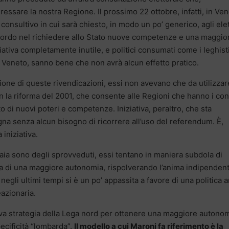
ssare la nostra Regione. Il prossimo 22 ottobre, infatti, in Ve
onsultivo in cui sarà chiesto, in modo un po’ generico, agli elet
ccordo nel richiedere allo Stato nuove competenze e una maggio
ativa completamente inutile, e politici consumati come i leghist
 Veneto, sanno bene che non avrà alcun effetto pratico.
zione di queste rivendicazioni, essi non avevano che da utilizza
 la riforma del 2001, che consente alle Regioni che hanno i cont
to di nuovi poteri e competenze. Iniziativa, peraltro, che sta
a senza alcun bisogno di ricorrere all’uso del referendum. È,
iniziativa.
ia sono degli sprovveduti, essi tentano in maniera subdola di
ta di una maggiore autonomia, rispolverando l’anima indipendent
negli ultimi tempi si è un po’ appassita a favore di una politica 
eazionaria.
a strategia della Lega nord per ottenere una maggiore autono
ecificità “lombarda”.
Il modello a cui Maroni fa riferimento è la