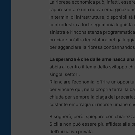
La ripresa economica può, infatti, esser
rappresentare una nuova emarginazione d
in termini di infrastrutture, disponibilità
centrodestra a forte egemonia leghista e 
sinistra e l’inconsistenza programmatica 
bruciare un’altra legislatura nel gallegg
per agganciare la ripresa condannandosi 
La speranza è che dalle urne nasca una
abbia al centro il tema dello sviluppo ch
singoli settori.
Rilanciare l’economia, offrire un’opportu
per vincere qui, nella propria terra, la 
chiuda per sempre la piaga del precaria
costante emorragia di risorse umane che
Bisognerà, però, spiegare con chiarezza a
Sicilia non può essere più affidata alle p
dell’iniziativa privata.