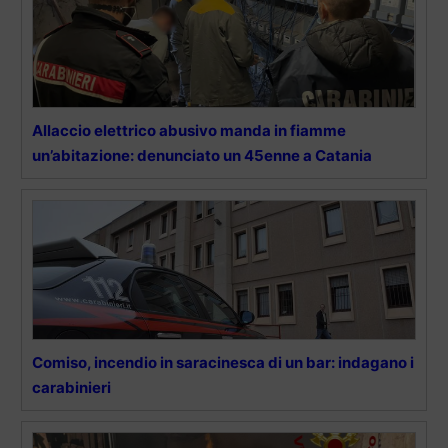
Allaccio elettrico abusivo manda in fiamme
un’abitazione: denunciato un 45enne a Catania
Comiso, incendio in saracinesca di un bar: indagano i
carabinieri