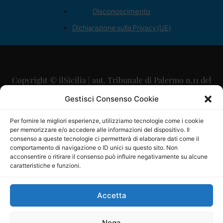
Disconoscimento
Dichiarazione sulla Privacy (UE)
Copyright © ilSicilia | aut. Tribunale di Palermo n.11 del
29/09/2015
Gestisci Consenso Cookie
Editore: Mercurio Comunicazione Soc. Coop. A.R.L.
Per fornire le migliori esperienze, utilizziamo tecnologie come i cookie
per memorizzare e/o accedere alle informazioni del dispositivo. Il
Direttore Editoriale: Maurizio Scaglione
consenso a queste tecnologie ci permetterà di elaborare dati come il
comportamento di navigazione o ID unici su questo sito. Non
Direttore Responsabile: Maria Calabrese
acconsentire o ritirare il consenso può influire negativamente su alcune
caratteristiche e funzioni.
p.zza Sant’Oliva, 9 – 90141 – Palermo – 091335557
P.IVA: 06334930820
Accetta
Mercurio Comunicazione Società Cooperativa a r.l. è
iscritta al Registro degli Operatori di Comunicazione al
Nega