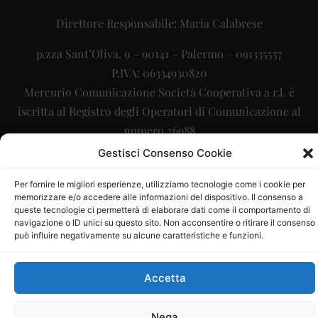
Direttore Responsabile: Maria Calabrese
p.zza Sant’Oliva, 9 – 90141 – Palermo – 091335557
P.IVA: 06334930820
Mercurio Comunicazione Società Cooperativa a r.l. è
iscritta al Registro degli Operatori di Comunicazione al
numero 26988
Gestisci Consenso Cookie
Sito gestito da
La Digitale srl
–
info@ladigitale.it
Per fornire le migliori esperienze, utilizziamo tecnologie come i cookie per
memorizzare e/o accedere alle informazioni del dispositivo. Il consenso a
queste tecnologie ci permetterà di elaborare dati come il comportamento di
navigazione o ID unici su questo sito. Non acconsentire o ritirare il consenso
può influire negativamente su alcune caratteristiche e funzioni.
Accetta
Nega