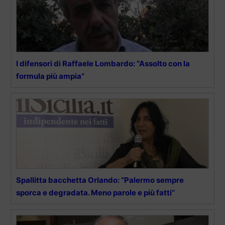
I difensori di Raffaele Lombardo: “Assolto con la
formula più ampia”
Spallitta bacchetta Orlando: “Palermo sempre
sporca e degradata. Meno parole e più fatti”