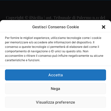
Copyright © ilSicilia | aut. Tribunale di Palermo n.11 del
29/09/2015
Gestisci Consenso Cookie
Editore: Mercurio Comunicazione Soc. Coop. A.R.L.
Per fornire le migliori esperienze, utilizziamo tecnologie come i cookie
per memorizzare e/o accedere alle informazioni del dispositivo. Il
Direttore Editoriale: Maurizio Scaglione
consenso a queste tecnologie ci permetterà di elaborare dati come il
comportamento di navigazione o ID unici su questo sito. Non
Direttore Responsabile: Maria Calabrese
acconsentire o ritirare il consenso può influire negativamente su alcune
caratteristiche e funzioni.
p.zza Sant’Oliva, 9 – 90141 – Palermo – 091335557
P.IVA: 06334930820
Accetta
Mercurio Comunicazione Società Cooperativa a r.l. è
iscritta al Registro degli Operatori di Comunicazione al
Nega
numero 26988
Visualizza preferenze
Sito gestito da
La Digitale srl
–
info@ladigitale.it