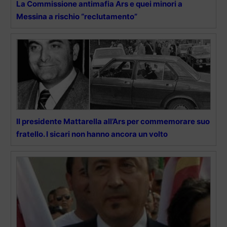
La Commissione antimafia Ars e quei minori a
Messina a rischio “reclutamento”
Il presidente Mattarella all’Ars per commemorare suo
fratello. I sicari non hanno ancora un volto