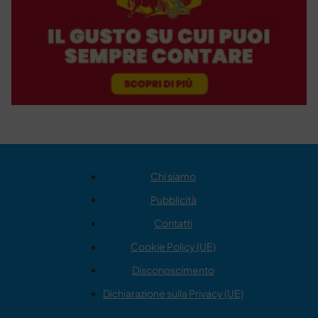
Chi siamo
Pubblicità
Contatti
Cookie Policy (UE)
Disconoscimento
Dichiarazione sulla Privacy (UE)