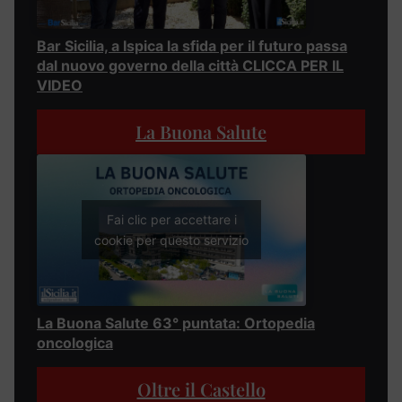
Bar Sicilia, a Ispica la sfida per il futuro passa
dal nuovo governo della città CLICCA PER IL
VIDEO
La Buona Salute
Fai clic per accettare i
cookie per questo servizio
La Buona Salute 63° puntata: Ortopedia
oncologica
Oltre il Castello