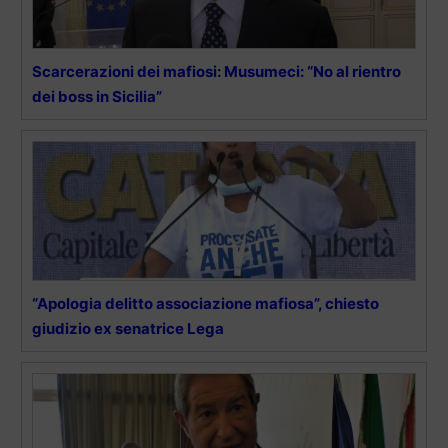
Scarcerazioni dei mafiosi: Musumeci: “No al rientro
dei boss in Sicilia”
“Apologia delitto associazione mafiosa”, chiesto
giudizio ex senatrice Lega