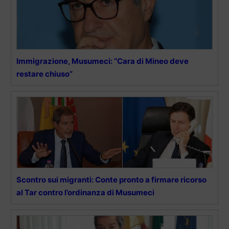
Immigrazione, Musumeci: “Cara di Mineo deve
restare chiuso”
Scontro sui migranti: Conte pronto a firmare ricorso
al Tar contro l’ordinanza di Musumeci