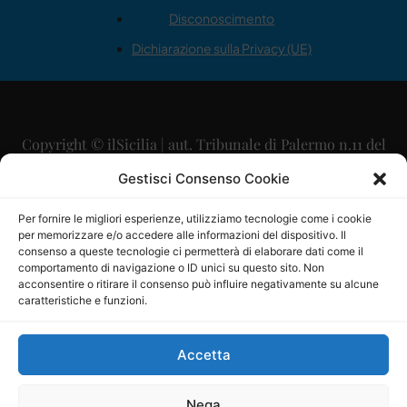
Disconoscimento
Dichiarazione sulla Privacy (UE)
Copyright © ilSicilia | aut. Tribunale di Palermo n.11 del
29/09/2015
Gestisci Consenso Cookie
Editore: Mercurio Comunicazione Soc. Coop. A.R.L.
Per fornire le migliori esperienze, utilizziamo tecnologie come i cookie
per memorizzare e/o accedere alle informazioni del dispositivo. Il
Direttore Editoriale: Maurizio Scaglione
consenso a queste tecnologie ci permetterà di elaborare dati come il
comportamento di navigazione o ID unici su questo sito. Non
Direttore Responsabile: Maria Calabrese
acconsentire o ritirare il consenso può influire negativamente su alcune
caratteristiche e funzioni.
p.zza Sant’Oliva, 9 – 90141 – Palermo – 091335557
P.IVA: 06334930820
Accetta
Mercurio Comunicazione Società Cooperativa a r.l. è
iscritta al Registro degli Operatori di Comunicazione al
Nega